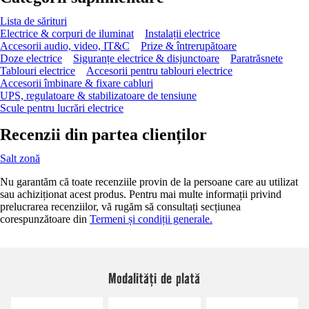
Lista de sărituri
Electrice & corpuri de iluminat
Instalații electrice
Accesorii audio, video, IT&C
Prize & întrerupătoare
Doze electrice
Siguranțe electrice & disjunctoare
Paratrăsnete
Tablouri electrice
Accesorii pentru tablouri electrice
Accesorii îmbinare & fixare cabluri
UPS, regulatoare & stabilizatoare de tensiune
Scule pentru lucrări electrice
Recenzii din partea clienților
Salt zonă
Nu garantăm că toate recenziile provin de la persoane care au utilizat
sau achiziționat acest produs. Pentru mai multe informații privind
prelucrarea recenziilor, vă rugăm să consultați secțiunea
corespunzătoare din
Termeni și condiții generale.
Modalități de plată