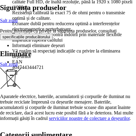
calitate Full HD, de înaltă rezoluție, până la 1920 x 1080 pixeli
Siguranța produselor
(1080p)
Rezistență calibrată la exact 75 de ohmi pentru o transmisie
optimă și de calitate.
Salt zonă
Ecranare dublă pentru reducerea optimă a interferențelor
electromagnetice perturbatoare.
Pentru informații cu privire la siguranța produselor, consultați
Protecția optimizată contra îndoirii prin materiale flexibile
.
specificațiile producătorului
împiedică ruperea cablului
Informații eliminare deșeuri
Vă rugăm să respectați indicațiile cu privire la eliminarea
Eliminare
deșeurilor
EAN
Salt zonă
4047443444721
Aparatele electrice, bateriile, acumulatorii și corpurile de iluminat nu
trebuie reciclate împreună cu deșeurile menajere. Bateriile,
acumulatorii și corpurile de iluminat trebuie scoase din aparat înainte
de reciclare, dacă acest lucru este posibil fără a le deteriora. Mai multe
informații găsiți în cadrul
serviciilor noastre de colectare a deșeurilor
.
Categorii suplimentare