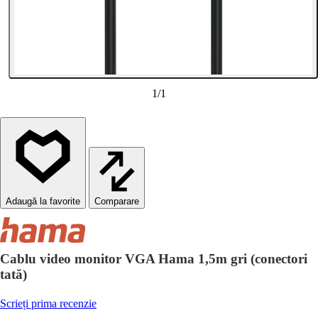
1
/
1
Comparare
Cablu video monitor VGA Hama 1,5m gri (conectori
tată)
Scrieți prima recenzie