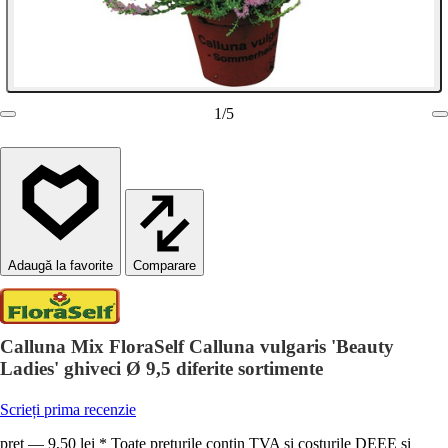
1
/
5
Comparare
Calluna Mix FloraSelf Calluna vulgaris 'Beauty
Ladies' ghiveci Ø 9,5 diferite sortimente
Scrieți prima recenzie
preț — 9,50 lei * Toate prețurile conțin TVA și costurile DEEE și