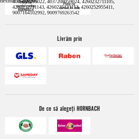
flexibilă în exterior.
4035499295022, 4037208059024, 4260232711105,
4260232711143, 4260235131153, 4260252955411,
9007164102992, 9009769263542
Livrăm prin
De ce să alegeți HORNBACH