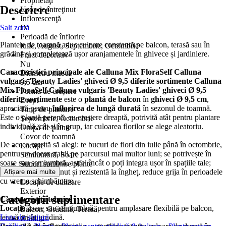
Proprietăţi
Descriere
Uşor de întreţinut
Inflorescenţă
Salt zonă
Da
Perioadă de înflorire
Plantele de toamnă aduc culoare constantă pe balcon, terasă sau în
Iulie, August, Septembrie, Octombrie
grădină și completează ușor aranjamentele în ghivece și jardiniere.
Fruct decorativ
Nu
Caracteristici principale ale Calluna Mix FloraSelf Calluna
Diametru mască
vulgaris 'Beauty Ladies' ghiveci Ø 9,5 diferite sortimente
Calluna
9,5 cm
Mix FloraSelf Calluna vulgaris 'Beauty Ladies' ghiveci Ø 9,5
Formă de creştere
diferite sortimente
este o
plantă de balcon
în
ghiveci Ø 9,5 cm
,
Drept
apreciată pentru
înflorirea de lungă durată
în sezonul de toamnă.
Timp de plantare
Este o plantă perenă, cu creștere dreaptă, potrivită atât pentru plantare
Septembrie, Octombrie
individuală, cât și în grup, iar culoarea florilor se alege aleatoriu.
Grupă de plante
Covor de toamnă
De aceea merită să alegi: te bucuri de flori din iulie până în octombrie,
Locaţie
pentru un decor stabil pe parcursul mai multor luni; se potrivește în
Semiumbră, Soare
soare sau semiumbră, astfel încât o poți integra ușor în spațiile tale;
Suport sprijinire plante
fiind ușor de întreținut și rezistentă la îngheț, reduce grija în perioadele
Afișare mai multe
Nu
cu vreme schimbătoare.
Locație de utilizare
Exterior
Categorii suplimentare
Caracteristici tehnice
Locații
Locație
soare sau semiumbră, pentru amplasare flexibilă pe balcon,
Balcon, Grădină, Terasă
terasă ori în grădină.
Lista de sărituri
Grădini