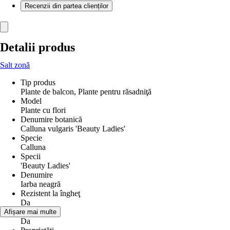
Recenzii din partea clienților
Detalii produs
Salt zonă
Tip produs
Plante de balcon, Plante pentru răsadniţă
Model
Plante cu flori
Denumire botanică
Calluna vulgaris 'Beauty Ladies'
Specie
Calluna
Specii
'Beauty Ladies'
Denumire
Iarba neagră
Rezistent la îngheţ
Da
Peren
Afișare mai multe
Da