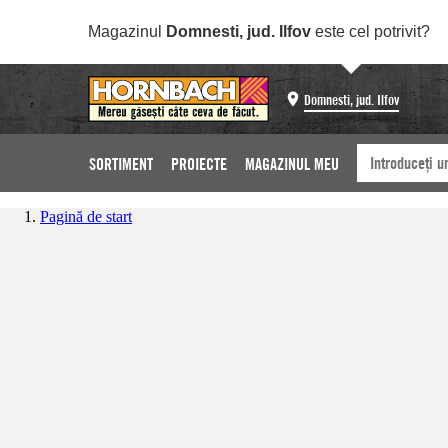
Magazinul
Domnesti, jud. Ilfov
este cel potrivit?
Domnesti, jud. Ilfov
SORTIMENT
PROIECTE
MAGAZINUL MEU
Pagină de start