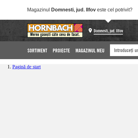
Magazinul
Domnesti, jud. Ilfov
este cel potrivit?
Domnesti, jud. Ilfov
SORTIMENT
PROIECTE
MAGAZINUL MEU
Pagină de start