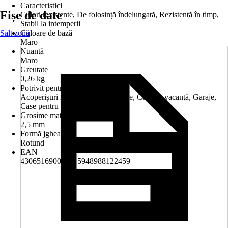
Caracteristici
Fișe de date
Culori rezistente, De folosință îndelungată, Rezistență în timp,
Stabil la intemperii
Salt zonă
Culoare de bază
Maro
Nuanţă
Maro
Greutate
0,26 kg
Potrivit pentru
Acoperișuri mici, Anexe, Balcoane, Case de vacanţă, Garaje,
Case pentru două familii
Grosime material
2,5 mm
Formă jgheab
Rotund
EAN
4306516900473, 5948988122459