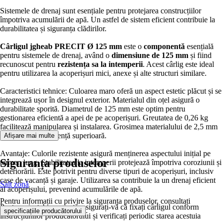
Sistemele de drenaj sunt esențiale pentru protejarea construcțiilor
împotriva acumulării de apă. Un astfel de sistem eficient contribuie la
durabilitatea și siguranța clădirilor.
Cârligul jgheab PRECIT Ø 125 mm
este o
componentă
esențială
pentru sistemele de drenaj, având o
dimensiune de 125 mm
și fiind
recunoscut pentru
rezistența sa la intemperii
. Acest cârlig este ideal
pentru utilizarea la acoperișuri mici, anexe și alte structuri similare.
Caracteristici tehnice: Culoarea maro oferă un aspect estetic plăcut și se
integrează ușor în designul exterior. Materialul din oțel asigură o
durabilitate sporită. Diametrul de 125 mm este optim pentru
gestionarea eficientă a apei de pe acoperișuri. Greutatea de 0,26 kg
facilitează manipularea și instalarea. Grosimea materialului de 2,5 mm
garantează o rezistență superioară.
Afișare mai multe
Avantaje: Culorile rezistente asigură menținerea aspectului inițial pe
Siguranța produselor
termen lung. Stabilitatea la intemperii protejează împotriva coroziunii și
deteriorării. Este potrivit pentru diverse tipuri de acoperișuri, inclusiv
case de vacanță și garaje. Utilizarea sa contribuie la un drenaj eficient
Salt zonă
al acoperișului, prevenind acumulările de apă.
Pentru informații cu privire la siguranța produselor, consultați
Pentru o instalare corectă, asigurați-vă că fixați cârligul conform
.
specificațiile producătorului
instrucțiunilor producătorului și verificați periodic starea acestuia