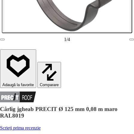
1
/
4
Comparare
Cârlig jgheab PRECIT Ø 125 mm 0,08 m maro
RAL8019
Scrieți prima recenzie