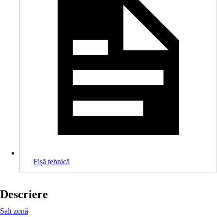
Fișă tehnică
Descriere
Salt zonă