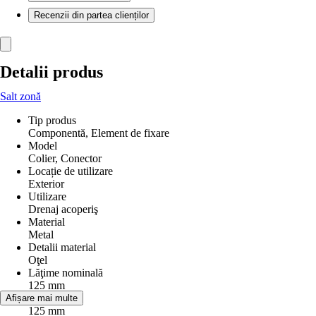
Recenzii din partea clienților
Detalii produs
Salt zonă
Tip produs
Componentă, Element de fixare
Model
Colier, Conector
Locație de utilizare
Exterior
Utilizare
Drenaj acoperiş
Material
Metal
Detalii material
Oţel
Lăţime nominală
125 mm
Diametru
Afișare mai multe
125 mm