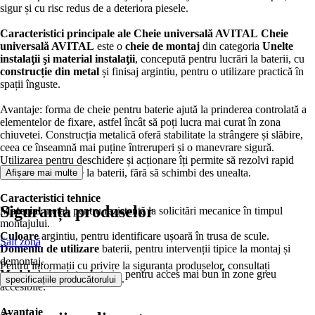
sigur și cu risc redus de a deteriora piesele.
Caracteristici principale ale Cheie universală AVITAL
Cheie
universală AVITAL
este o
cheie de montaj
din categoria
Unelte
instalaţii şi material instalaţii
, concepută pentru lucrări la baterii, cu
construcție din metal
și finisaj argintiu, pentru o utilizare practică în
spații înguste.
Avantaje: forma de cheie pentru baterie ajută la prinderea controlată a
elementelor de fixare, astfel încât să poți lucra mai curat în zona
chiuvetei. Construcția metalică oferă stabilitate la strângere și slăbire,
ceea ce înseamnă mai puține întreruperi și o manevrare sigură.
Utilizarea pentru deschidere și acționare îți permite să rezolvi rapid
intervențiile uzuale la baterii, fără să schimbi des unealta.
Afișare mai multe
Caracteristici tehnice
Siguranța produselor
Material
metal, pentru rezistență la solicitări mecanice în timpul
montajului.
Culoare
argintiu, pentru identificare ușoară în trusa de scule.
Salt zonă
Domeniu de utilizare
baterii, pentru intervenții tipice la montaj și
demontaj.
Pentru informații cu privire la siguranța produselor, consultați
Model
cheie pentru baterie, pentru acces mai bun în zone greu
.
specificațiile producătorului
accesibile.
Avantaje