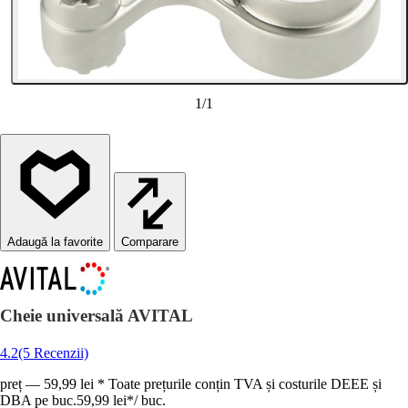
1
/
1
Comparare
Cheie universală AVITAL
4.2
(5 Recenzii)
preț — 59,99 lei * Toate prețurile conțin TVA și costurile DEEE și
DBA pe buc.
59,99 lei
*
/
buc.