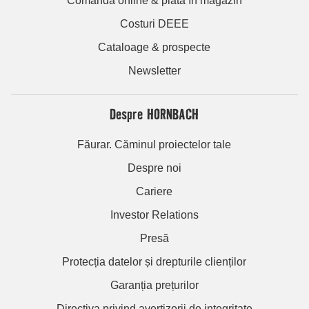
Comandă online & plată în magazin
Costuri DEEE
Cataloage & prospecte
Newsletter
Despre HORNBACH
Făurar. Căminul proiectelor tale
Despre noi
Cariere
Investor Relations
Presă
Protecția datelor și drepturile clienților
Garanția prețurilor
Directiva privind avertizorii de integritate