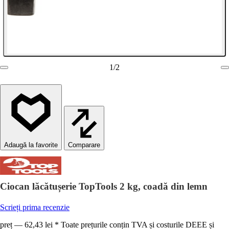
1
/
2
Comparare
Ciocan lăcătușerie TopTools 2 kg, coadă din lemn
Scrieți prima recenzie
preț — 62,43 lei * Toate prețurile conțin TVA și costurile DEEE și