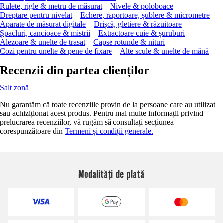
Rulete, rigle & metru de măsurat
Nivele & poloboace
Dreptare pentru nivelat
Echere, raportoare, șublere & micrometre
Aparate de măsurat digitale
Drișcă, gletiere & răzuitoare
Șpacluri, cancioace & mistrii
Extractoare cuie & șuruburi
Alezoare & unelte de trasat
Capse rotunde & nituri
Cozi pentru unelte & pene de fixare
Alte scule & unelte de mână
Recenzii din partea clienților
Salt zonă
Nu garantăm că toate recenziile provin de la persoane care au utilizat
sau achiziționat acest produs. Pentru mai multe informații privind
prelucrarea recenziilor, vă rugăm să consultați secțiunea
corespunzătoare din
Termeni și condiții generale.
Modalități de plată