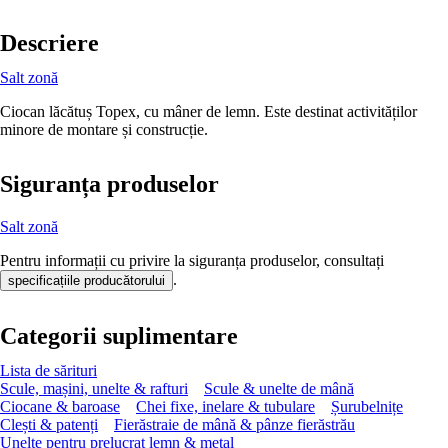
Descriere
Salt zonă
Ciocan lăcătuș Topex, cu mâner de lemn. Este destinat activităților
minore de montare și construcție.
Siguranța produselor
Salt zonă
Pentru informații cu privire la siguranța produselor, consultați
.
specificațiile producătorului
Categorii suplimentare
Lista de sărituri
Scule, mașini, unelte & rafturi
Scule & unelte de mână
Ciocane & baroase
Chei fixe, inelare & tubulare
Șurubelnițe
Clești & patenți
Fierăstraie de mână & pânze fierăstrău
Unelte pentru prelucrat lemn & metal