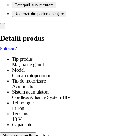
Categorii suplimentare
Recenzii din partea clienților
Detalii produs
Salt zonă
Tip produs
Maşină de găurit
Model
Ciocan rotopercutor
Tip de motorizare
Acumulator
Sistem acumulatori
Cordless Alliance System 18V
Tehnologie
Li-Ion
Tensiune
18 V
Capacitate
-
Număr acumulatori
Afișare mai multe