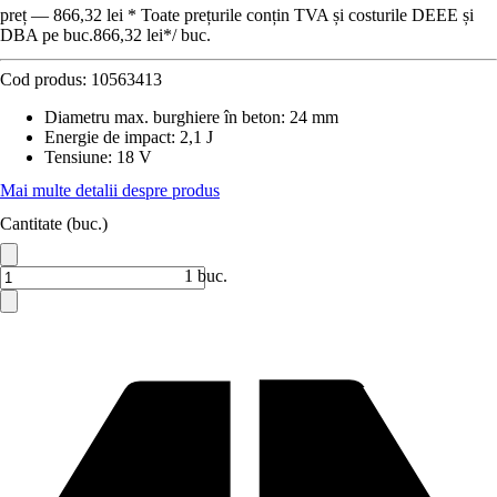
preț — 866,32 lei * Toate prețurile conțin TVA și costurile DEEE și
DBA pe buc.
866,32 lei
*
/
buc.
Cod produs:
10563413
Diametru max. burghiere în beton
:
24 mm
Energie de impact
:
2,1 J
Tensiune
:
18 V
Mai multe detalii despre produs
Cantitate (buc.)
1 buc.