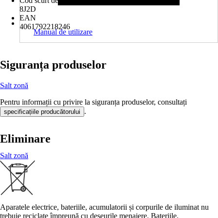
Cod scurt de produs (AKN)
8J2D
EAN
4061792218246
Manual de utilizare
Siguranța produselor
Salt zonă
Pentru informații cu privire la siguranța produselor, consultați
.
specificațiile producătorului
Eliminare
Salt zonă
Aparatele electrice, bateriile, acumulatorii și corpurile de iluminat nu
trebuie reciclate împreună cu deșeurile menajere. Bateriile,