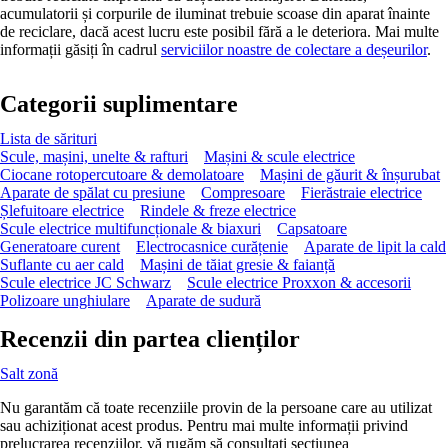
acumulatorii și corpurile de iluminat trebuie scoase din aparat înainte
de reciclare, dacă acest lucru este posibil fără a le deteriora. Mai multe
informații găsiți în cadrul
serviciilor noastre de colectare a deșeurilor
.
Categorii suplimentare
Lista de sărituri
Scule, mașini, unelte & rafturi
Mașini & scule electrice
Ciocane rotopercutoare & demolatoare
Mașini de găurit & înșurubat
Aparate de spălat cu presiune
Compresoare
Fierăstraie electrice
Șlefuitoare electrice
Rindele & freze electrice
Scule electrice multifuncționale & biaxuri
Capsatoare
Generatoare curent
Electrocasnice curățenie
Aparate de lipit la cald
Suflante cu aer cald
Mașini de tăiat gresie & faianță
Scule electrice JC Schwarz
Scule electrice Proxxon & accesorii
Polizoare unghiulare
Aparate de sudură
Recenzii din partea clienților
Salt zonă
Nu garantăm că toate recenziile provin de la persoane care au utilizat
sau achiziționat acest produs. Pentru mai multe informații privind
prelucrarea recenziilor, vă rugăm să consultați secțiunea