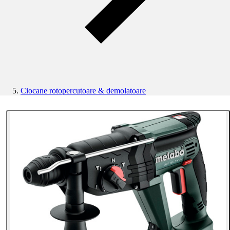
Ciocane rotopercutoare & demolatoare