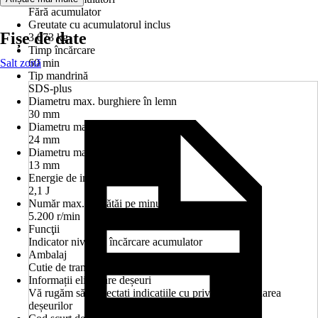
Fără acumulator
Greutate cu acumulatorul inclus
Fișe de date
3,073 kg
Timp încărcare
Salt zonă
60 min
Tip mandrină
SDS-plus
Diametru max. burghiere în lemn
30 mm
Diametru max. burghiere în beton
24 mm
Diametru max. burghiere în oţel
13 mm
Energie de impact
2,1 J
Număr max. de bătăi pe minut
5.200 r/min
Funcţii
Indicator nivel de încărcare acumulator
Ambalaj
Cutie de transport
Informații eliminare deșeuri
Vă rugăm să respectați indicațiile cu privire la eliminarea
deșeurilor