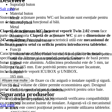
Descriere
Suprafață buton
Salt zonă
Periat
Material buton
Sistemele de acționare pentru WC-uri încastrate sunt esențiale pentru
Metal
un design modern și funcțional al băii.
Material placă
Metal
Clapetă de acționare WC încastrat veporit Twin 2.02 crom
face
Specificații material placă
parte din categoria
Clapetă de acționare WC
și are o
dimensiune de
Alunox
247 mm lățime
. Principala sa caracteristică utilă este
mecanismul de
Specificații material buton
înclinare pentru setul cu orificiu pentru introducerea tabletelor
.
Alunox
Funcţii
Caracteristici tehnice: Materialul butonului și al plăcii este metalic, cu
2 volume de clătire, Fixare cu clic, Mecanism de înclinare pentru
specificații din Alunox și o suprafață periată. Culoarea de bază pentru
setul cu orificiu pentru introducerea tabletelor
buton și placă este aluminiu. Adâncimea produsului este de 5 mm, iar
Lăţime
înălțimea de 165 mm. Este potrivită pentru rezervoare încastrate,
247 mm
inclusiv modelele veporit ICUBOX și UNIBOX.
Înălţime
165 mm
Avantaje: Sistemul de fixare cu clic asigură o instalare rapidă și sigură.
Afișare mai multe
Adâncime
Funcția de 2 volume de clătire permite economisirea apei. Designul
5 mm
periat oferă un aspect elegant și modern, potrivit pentru orice baie.
Codul de produs al producătorului
Siguranța produselor
-
Pentru o funcționare optimă, se recomandă verificarea compatibilității
Cod scurt de produs (AKN)
cu rezervorul încastrat înainte de instalare. Asigurați-vă că mecanismul
FCN6
Salt zonă
de înclinare este corect poziționat pentru a permite utilizarea tabletelor.
EAN