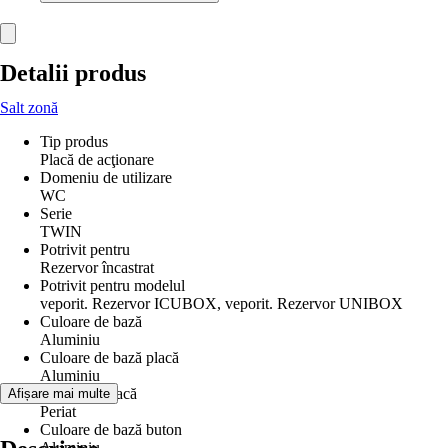
Detalii produs
Salt zonă
Tip produs
Placă de acţionare
Domeniu de utilizare
WC
Serie
TWIN
Potrivit pentru
Rezervor încastrat
Potrivit pentru modelul
veporit. Rezervor ICUBOX, veporit. Rezervor UNIBOX
Culoare de bază
Aluminiu
Culoare de bază placă
Aluminiu
Suprafață placă
Afișare mai multe
Periat
Culoare de bază buton
Aluminiu