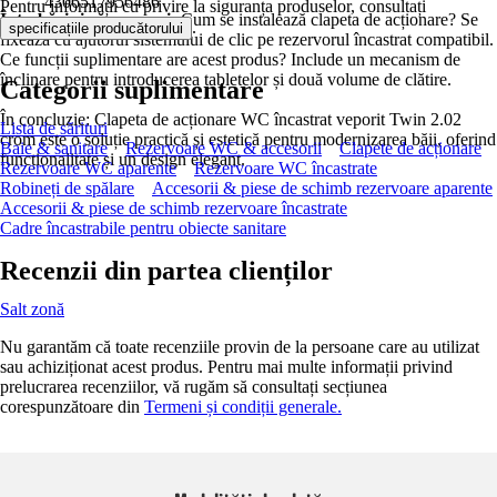
4306517956486
Pentru informații cu privire la siguranța produselor, consultați
Întrebări și răspunsuri:
Cum se instalează clapeta de acționare? Se
.
specificațiile producătorului
fixează cu ajutorul sistemului de clic pe rezervorul încastrat compatibil.
Ce funcții suplimentare are acest produs? Include un mecanism de
înclinare pentru introducerea tabletelor și două volume de clătire.
Categorii suplimentare
În concluzie: Clapeta de acționare WC încastrat veporit Twin 2.02
Lista de sărituri
crom este o soluție practică și estetică pentru modernizarea băii, oferind
Baie & sanitare
Rezervoare WC & accesorii
Clapete de acționare
funcționalitate și un design elegant.
Rezervoare WC aparente
Rezervoare WC încastrate
Robineți de spălare
Accesorii & piese de schimb rezervoare aparente
Accesorii & piese de schimb rezervoare încastrate
Cadre încastrabile pentru obiecte sanitare
Recenzii din partea clienților
Salt zonă
Nu garantăm că toate recenziile provin de la persoane care au utilizat
sau achiziționat acest produs. Pentru mai multe informații privind
prelucrarea recenziilor, vă rugăm să consultați secțiunea
corespunzătoare din
Termeni și condiții generale.