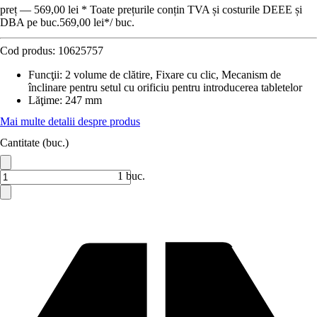
preț — 569,00 lei * Toate prețurile conțin TVA și costurile DEEE și
DBA pe buc.
569,00 lei
*
/
buc.
Cod produs:
10625757
Funcţii
:
2 volume de clătire, Fixare cu clic, Mecanism de
înclinare pentru setul cu orificiu pentru introducerea tabletelor
Lăţime
:
247 mm
Mai multe detalii despre produs
Cantitate (buc.)
1 buc.