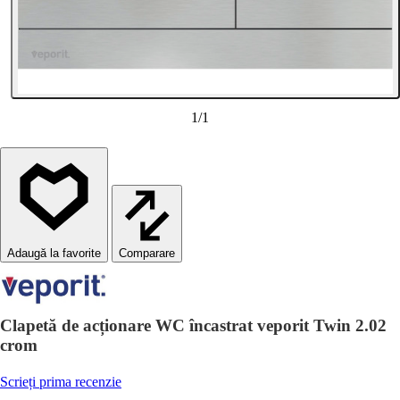
1
/
1
Comparare
Clapetă de acționare WC încastrat veporit Twin 2.02
crom
Scrieți prima recenzie