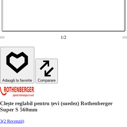
1
/
2
Comparare
Clește reglabil pentru țevi (suedez) Rothenberger
Super S 560mm
3
(2 Recenzii)