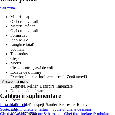
Salt zonă
Material cap
Oţel crom vanadiu
Material mâner
Oţel crom vanadiu
Formă cap
Îndoire 45°
Lungime totală
560 mm
Tip produs
Cleşte
Model
Cleşte pentru ţeavă de colţ
Locație de utilizare
Exterior, Interior, Încăpere umedă, Zonă umedă
Utilizare
Afișare mai multe
Susținere, Mâner, Dezlipire, Îmbrăcare
Domeniu de utilizare
Categorii suplimentare
Ţeavă
Locații
Lista de sărituri
Baie, Toaletă oaspeți, Şantier, Renovare, Renovare
Scule, mașini, unelte & rafturi
EAN
Scule & unelte de mână
Clești & patenți
4004625706589
Ciocane & baroase
Chei fixe, inelare & tubulare