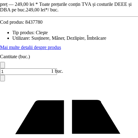
preț — 249,00 lei * Toate prețurile conțin TVA și costurile DEEE și
DBA pe buc.
249,00 lei
*
/
buc.
Cod produs:
8437780
Tip produs
:
Cleşte
Utilizare
:
Susținere, Mâner, Dezlipire, Îmbrăcare
Mai multe detalii despre produs
Cantitate (buc.)
1 buc.