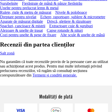
Șurubelnițe
Fierăstraie de mână & pânze fierăstrău
Unelte pentru prelucrat lemn & metal
Rulete, rigle & metru de măsurat
Nivele & poloboace
Dreptare pentru nivelat
Echere, raportoare, șublere & micrometre
Aparate de măsurat digitale
Drișcă, gletiere & răzuitoare
Șpacluri, cancioace & mistrii
Extractoare cuie & șuruburi
Alezoare & unelte de trasat
Capse rotunde & nituri
Cozi pentru unelte & pene de fixare
Alte scule & unelte de mână
Recenzii din partea clienților
Salt zonă
Nu garantăm că toate recenziile provin de la persoane care au utilizat
sau achiziționat acest produs. Pentru mai multe informații privind
prelucrarea recenziilor, vă rugăm să consultați secțiunea
corespunzătoare din
Termeni și condiții generale.
Modalități de plată