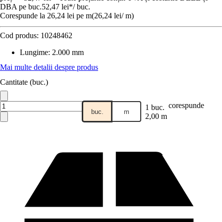
DBA pe buc.
52,47 lei
*
/
buc.
Corespunde la 26,24 lei pe m
(
26,24 lei
/
m
)
Cod produs:
10248462
Lungime
:
2.000 mm
Mai multe detalii despre produs
Cantitate (buc.)
corespunde
1 buc.
buc.
m
2,00 m