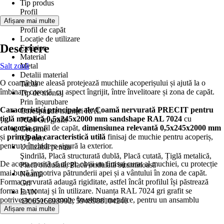
Tip produs
Profil
Model
Afișare mai multe
Profil de capăt
Locație de utilizare
Descriere
Exterior
Material
Salt zonă
Metal
Detalii material
O coamă bine aleasă protejează muchiile acoperișului și ajută la o
Tablă
îmbinare corectă, cu aspect îngrijit, între învelitoare și zona de capăt.
Tip de montaj
Prin înșurubare
Caracteristici principale ale Coamă nervurată PRECIT pentru
Corespunde nuanţei RAL
țiglă metalică 0,5x245x2000 mm sandshape RAL 7024
cu
7024 Gri grafit
categoria
profil de capăt,
dimensiunea relevantă
0,5x245x2000 mm
Grosime
și
principala caracteristică utilă
finisaj de muchie pentru acoperiș,
0,5 mm
pentru o închidere sigură la exterior.
Utilizabil pentru
Şindrilă, Placă structurată dublă, Placă cutată, Țiglă metalică,
De aceea merită să alegi: obții un finisaj curat al muchiei, cu protecție
Placă ondulată, Placă ondulată bituminoasă
mai bună împotriva pătrunderii apei și a vântului în zona de capăt.
Nuanţă
Forma nervurată adaugă rigiditate, astfel încât profilul își păstrează
Gri
forma la montaj și în utilizare. Nuanța RAL 7024 gri grafit se
EAN
potrivește ușor cu multe învelitori metalice, pentru un ansamblu
4306516898992, 5948988104240
uniform.
Afișare mai multe