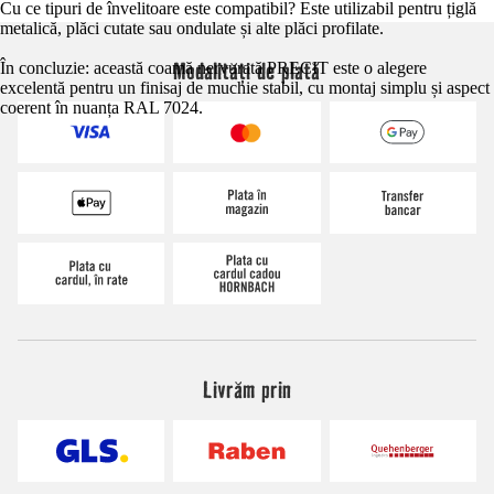
Cu ce tipuri de învelitoare este compatibil? Este utilizabil pentru țiglă
metalică, plăci cutate sau ondulate și alte plăci profilate.
Modalități de plată
În concluzie: această coamă nervurată PRECIT este o alegere
excelentă pentru un finisaj de muchie stabil, cu montaj simplu și aspect
coerent în nuanța RAL 7024.
Livrăm prin