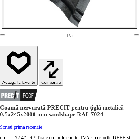
1
/
3
Comparare
Coamă nervurată PRECIT pentru țiglă metalică
0,5x245x2000 mm sandshape RAL 7024
Scrieți prima recenzie
preț — 52,47 lei * Toate prețurile conțin TVA și costurile DEEE și