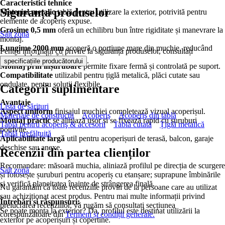
Caracteristici tehnice
Siguranța produselor
Material metalic
tablă pentru utilizare la exterior, potrivită pentru
elemente de acoperiș expuse.
Grosime 0,5 mm
oferă un echilibru bun între rigiditate și manevrare la
Salt zonă
montaj.
Lungime 2000 mm
acoperă o porțiune mare din muchie, reducând
Pentru informații cu privire la siguranța produselor, consultați
numărul de îmbinări.
.
specificațiile producătorului
Montaj prin înșurubare
permite fixare fermă și controlată pe suport.
Compatibilitate
utilizabil pentru țiglă metalică, plăci cutate sau
ondulate, pentru soluții flexibile.
Categorii suplimentare
Avantaje
Lista de sărituri
Aspect uniform
finisajul muchiei completează vizual acoperișul.
Materiale de construcţii
Acoperiş
Acoperiş din tablă
Montaj practic
se aliniază ușor și se fixează rapid cu șuruburi
Tablă pentru acoperiş & accesorii
Tablă cutată
Țiglă metalică
potrivite.
Tablă prefălțuită
Aplicabilitate largă
util pentru acoperișuri de terasă, balcon, garaje
deschise sau anexe.
Recenzii din partea clienților
Recomandare: măsoară muchia, aliniază profilul pe direcția de scurgere
Salt zonă
și folosește șuruburi pentru acoperiș cu etanșare; suprapune îmbinările
și verifică planeitatea înainte de strângerea finală.
Nu garantăm că toate recenziile provin de la persoane care au utilizat
sau achiziționat acest produs. Pentru mai multe informații privind
Întrebări și răspunsuri:
prelucrarea recenziilor, vă rugăm să consultați secțiunea
Se poate monta la exterior? Da, profilul este destinat utilizării la
corespunzătoare din
Termeni și condiții generale.
exterior pe acoperișuri și copertine.