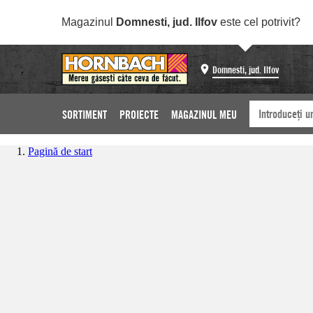
Magazinul
Domnesti, jud. Ilfov
este cel potrivit?
Domnesti, jud. Ilfov
SORTIMENT
PROIECTE
MAGAZINUL MEU
Pagină de start