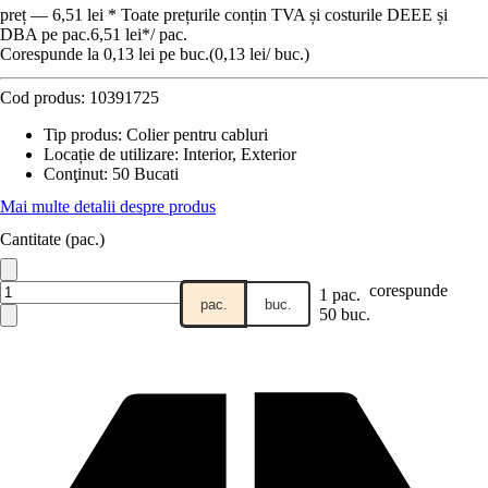
preț — 6,51 lei * Toate prețurile conțin TVA și costurile DEEE și
DBA pe pac.
6,51 lei
*
/
pac.
Corespunde la 0,13 lei pe buc.
(
0,13 lei
/
buc.
)
Cod produs:
10391725
Tip produs
:
Colier pentru cabluri
Locație de utilizare
:
Interior, Exterior
Conţinut
:
50 Bucati
Mai multe detalii despre produs
Cantitate (pac.)
corespunde
1 pac.
pac.
buc.
50 buc.