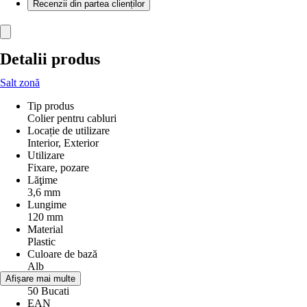
Recenzii din partea clienților
Detalii produs
Salt zonă
Tip produs
Colier pentru cabluri
Locație de utilizare
Interior, Exterior
Utilizare
Fixare, pozare
Lăţime
3,6 mm
Lungime
120 mm
Material
Plastic
Culoare de bază
Alb
Conţinut
Afișare mai multe
50 Bucati
EAN