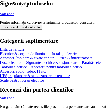
Siguranța produselor
5948833086172
Salt zonă
Pentru informații cu privire la siguranța produselor, consultați
.
specificațiile producătorului
Categorii suplimentare
Lista de sărituri
Electrice & corpuri de iluminat
Instalații electrice
Accesorii îmbinare & fixare cabluri
Prize & întrerupătoare
Doze electrice
Siguranțe electrice & disjunctoare
Paratrăsnete
Tablouri electrice
Accesorii pentru tablouri electrice
Accesorii audio, video, IT&C
UPS, regulatoare & stabilizatoare de tensiune
Scule pentru lucrări electrice
Recenzii din partea clienților
Salt zonă
Nu garantăm că toate recenziile provin de la persoane care au utilizat