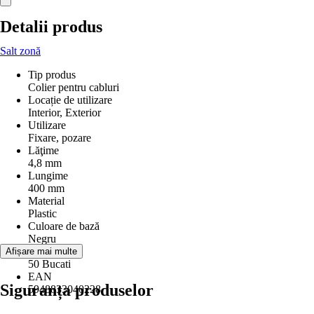
Detalii produs
Salt zonă
Tip produs
Colier pentru cabluri
Locație de utilizare
Interior, Exterior
Utilizare
Fixare, pozare
Lăţime
4,8 mm
Lungime
400 mm
Material
Plastic
Culoare de bază
Negru
Conţinut
Afișare mai multe
50 Bucati
EAN
Siguranța produselor
5948833040228