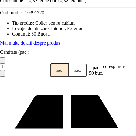
Corespunde la 0,32 lei pe buc.
(
0,32 lei
/
buc.
)
Cod produs:
10391720
Tip produs
:
Colier pentru cabluri
Locație de utilizare
:
Interior, Exterior
Conţinut
:
50 Bucati
Mai multe detalii despre produs
Cantitate (pac.)
corespunde
1 pac.
pac.
buc.
50 buc.