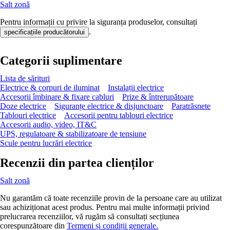
Salt zonă
Pentru informații cu privire la siguranța produselor, consultați
.
specificațiile producătorului
Categorii suplimentare
Lista de sărituri
Electrice & corpuri de iluminat
Instalații electrice
Accesorii îmbinare & fixare cabluri
Prize & întrerupătoare
Doze electrice
Siguranțe electrice & disjunctoare
Paratrăsnete
Tablouri electrice
Accesorii pentru tablouri electrice
Accesorii audio, video, IT&C
UPS, regulatoare & stabilizatoare de tensiune
Scule pentru lucrări electrice
Recenzii din partea clienților
Salt zonă
Nu garantăm că toate recenziile provin de la persoane care au utilizat
sau achiziționat acest produs. Pentru mai multe informații privind
prelucrarea recenziilor, vă rugăm să consultați secțiunea
corespunzătoare din
Termeni și condiții generale.