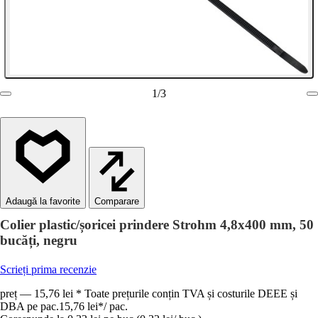
1
/
3
Comparare
Colier plastic/șoricei prindere Strohm 4,8x400 mm, 50
bucăți, negru
Scrieți prima recenzie
preț — 15,76 lei * Toate prețurile conțin TVA și costurile DEEE și
DBA pe pac.
15,76 lei
*
/
pac.