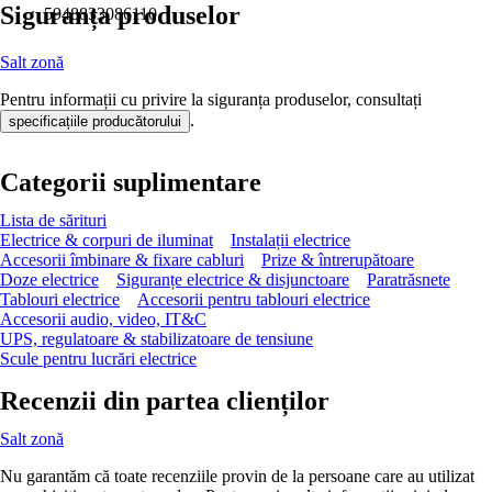
Siguranța produselor
5948833086110
Salt zonă
Pentru informații cu privire la siguranța produselor, consultați
.
specificațiile producătorului
Categorii suplimentare
Lista de sărituri
Electrice & corpuri de iluminat
Instalații electrice
Accesorii îmbinare & fixare cabluri
Prize & întrerupătoare
Doze electrice
Siguranțe electrice & disjunctoare
Paratrăsnete
Tablouri electrice
Accesorii pentru tablouri electrice
Accesorii audio, video, IT&C
UPS, regulatoare & stabilizatoare de tensiune
Scule pentru lucrări electrice
Recenzii din partea clienților
Salt zonă
Nu garantăm că toate recenziile provin de la persoane care au utilizat