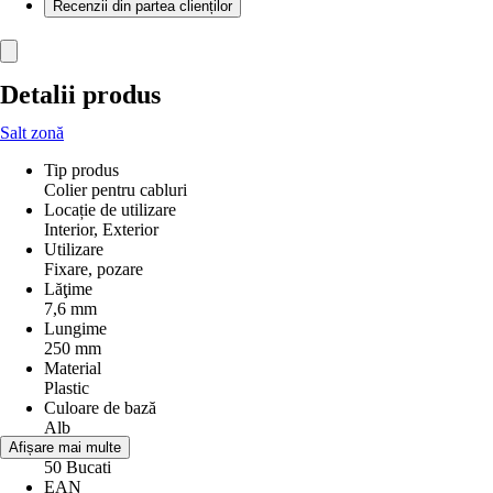
Recenzii din partea clienților
Detalii produs
Salt zonă
Tip produs
Colier pentru cabluri
Locație de utilizare
Interior, Exterior
Utilizare
Fixare, pozare
Lăţime
7,6 mm
Lungime
250 mm
Material
Plastic
Culoare de bază
Alb
Conţinut
Afișare mai multe
50 Bucati
EAN