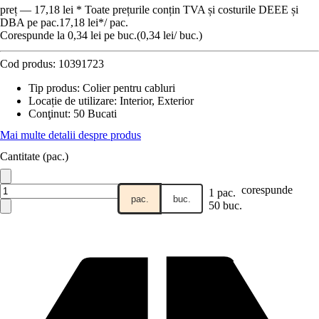
preț — 17,18 lei * Toate prețurile conțin TVA și costurile DEEE și
DBA pe pac.
17,18 lei
*
/
pac.
Corespunde la 0,34 lei pe buc.
(
0,34 lei
/
buc.
)
Cod produs:
10391723
Tip produs
:
Colier pentru cabluri
Locație de utilizare
:
Interior, Exterior
Conţinut
:
50 Bucati
Mai multe detalii despre produs
Cantitate (pac.)
corespunde
1 pac.
pac.
buc.
50 buc.