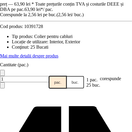
preț — 63,90 lei * Toate prețurile conțin TVA și costurile DEEE și
DBA pe pac.
63,90 lei
*
/
pac.
Corespunde la 2,56 lei pe buc.
(
2,56 lei
/
buc.
)
Cod produs:
10391728
Tip produs
:
Colier pentru cabluri
Locație de utilizare
:
Interior, Exterior
Conţinut
:
25 Bucati
Mai multe detalii despre produs
Cantitate (pac.)
corespunde
1 pac.
pac.
buc.
25 buc.