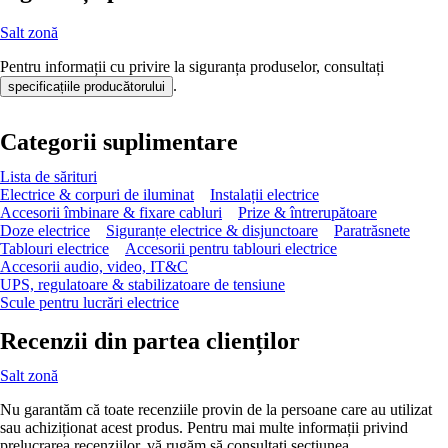
Salt zonă
Pentru informații cu privire la siguranța produselor, consultați
.
specificațiile producătorului
Categorii suplimentare
Lista de sărituri
Electrice & corpuri de iluminat
Instalații electrice
Accesorii îmbinare & fixare cabluri
Prize & întrerupătoare
Doze electrice
Siguranțe electrice & disjunctoare
Paratrăsnete
Tablouri electrice
Accesorii pentru tablouri electrice
Accesorii audio, video, IT&C
UPS, regulatoare & stabilizatoare de tensiune
Scule pentru lucrări electrice
Recenzii din partea clienților
Salt zonă
Nu garantăm că toate recenziile provin de la persoane care au utilizat
sau achiziționat acest produs. Pentru mai multe informații privind
prelucrarea recenziilor, vă rugăm să consultați secțiunea