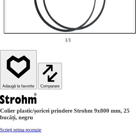
1
/
1
Comparare
Colier plastic/șoricei prindere Strohm 9x800 mm, 25
bucăți, negru
Scrieți prima recenzie