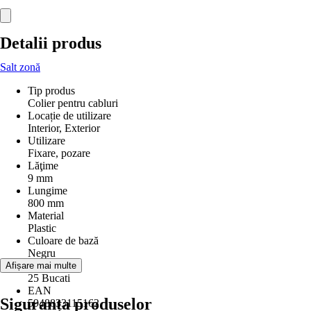
Detalii produs
Salt zonă
Tip produs
Colier pentru cabluri
Locație de utilizare
Interior, Exterior
Utilizare
Fixare, pozare
Lăţime
9 mm
Lungime
800 mm
Material
Plastic
Culoare de bază
Negru
Conţinut
Afișare mai multe
25 Bucati
EAN
Siguranța produselor
5948833115162