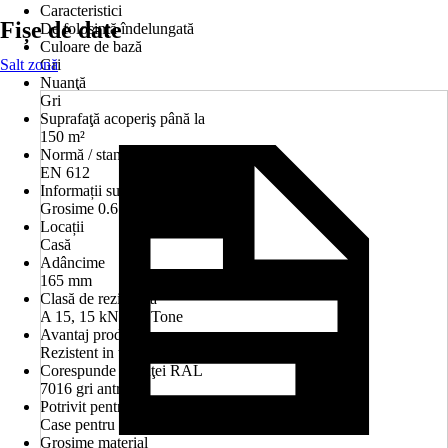
Caracteristici
Fișe de date
De folosință îndelungată
Culoare de bază
Salt zonă
Gri
Nuanţă
Gri
Suprafaţă acoperiş până la
150 m²
Normă / standard
EN 612
Informații suplimentare
Grosime 0.6 mm
Locații
Casă
Adâncime
165 mm
Clasă de rezistenţă
A 15, 15 kN, 1,5 Tone
Avantaj produs
Rezistent in timp Zinc 275
Corespunde nuanţei RAL
7016 gri antracit
Potrivit pentru
Case pentru mai multe familii
Grosime material