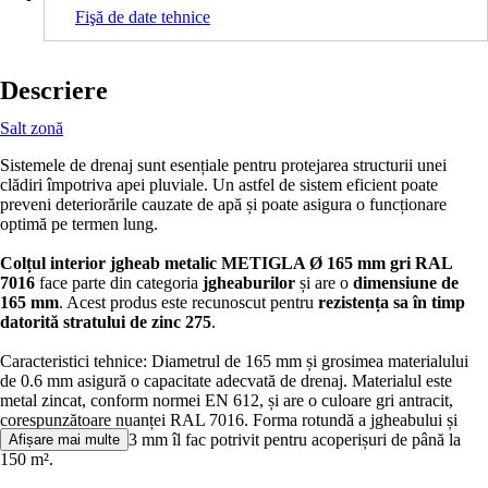
Fişă de date tehnice
Descriere
Salt zonă
Sistemele de drenaj sunt esențiale pentru protejarea structurii unei
clădiri împotriva apei pluviale. Un astfel de sistem eficient poate
preveni deteriorările cauzate de apă și poate asigura o funcționare
optimă pe termen lung.
Colțul interior jgheab metalic METIGLA Ø 165 mm gri RAL
7016
face parte din categoria
jgheaburilor
și are o
dimensiune de
165 mm
. Acest produs este recunoscut pentru
rezistența sa în timp
datorită stratului de zinc 275
.
Caracteristici tehnice: Diametrul de 165 mm și grosimea materialului
de 0.6 mm asigură o capacitate adecvată de drenaj. Materialul este
metal zincat, conform normei EN 612, și are o culoare gri antracit,
corespunzătoare nuanței RAL 7016. Forma rotundă a jgheabului și
dimensiunea de 333 mm îl fac potrivit pentru acoperișuri de până la
Afișare mai multe
150 m².