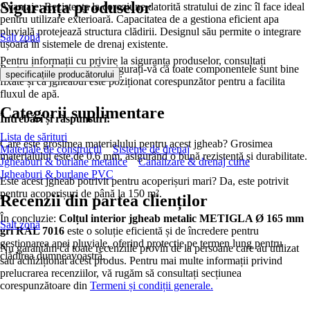
Siguranța produselor
Avantaje: Rezistența la coroziune datorită stratului de zinc îl face ideal
pentru utilizare exterioară. Capacitatea de a gestiona eficient apa
pluvială protejează structura clădirii. Designul său permite o integrare
Salt zonă
ușoară în sistemele de drenaj existente.
Pentru informații cu privire la siguranța produselor, consultați
Pentru instalare corectă, asigurați-vă că toate componentele sunt bine
.
specificațiile producătorului
fixate și că jgheabul este poziționat corespunzător pentru a facilita
fluxul de apă.
Categorii suplimentare
Întrebări și răspunsuri:
Lista de sărituri
Care este grosimea materialului pentru acest jgheab? Grosimea
Materiale de construcţii
Sisteme de drenaj
materialului este de 0.6 mm, asigurând o bună rezistență și durabilitate.
Jgheaburi & burlane metalice
Canalizare & drenaj curte
Jgheaburi & burlane PVC
Este acest jgheab potrivit pentru acoperișuri mari? Da, este potrivit
pentru acoperișuri de până la 150 m².
Recenzii din partea clienților
În concluzie:
Colțul interior jgheab metalic METIGLA Ø 165 mm
Salt zonă
gri RAL 7016
este o soluție eficientă și de încredere pentru
gestionarea apei pluviale, oferind protecție pe termen lung pentru
Nu garantăm că toate recenziile provin de la persoane care au utilizat
clădirea dumneavoastră.
sau achiziționat acest produs. Pentru mai multe informații privind
prelucrarea recenziilor, vă rugăm să consultați secțiunea
corespunzătoare din
Termeni și condiții generale.