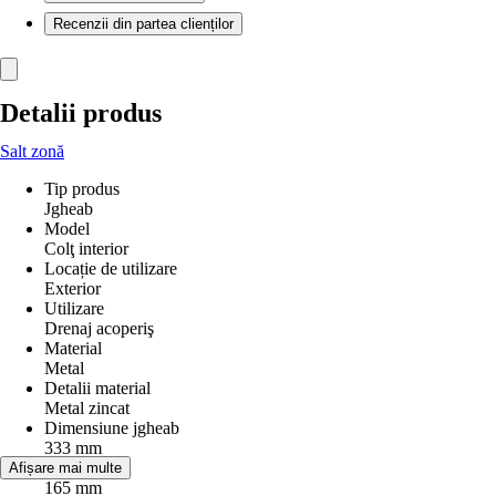
Recenzii din partea clienților
Detalii produs
Salt zonă
Tip produs
Jgheab
Model
Colţ interior
Locație de utilizare
Exterior
Utilizare
Drenaj acoperiş
Material
Metal
Detalii material
Metal zincat
Dimensiune jgheab
333 mm
Diametru
Afișare mai multe
165 mm