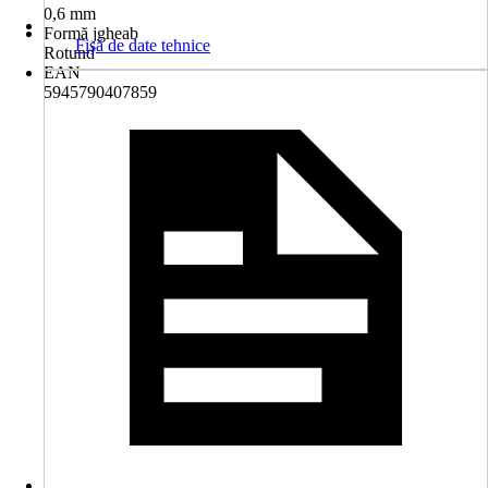
0,6 mm
Formă jgheab
Fişă de date tehnice
Rotund
EAN
5945790407859