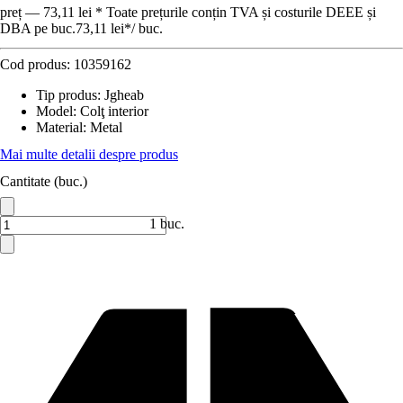
preț — 73,11 lei * Toate prețurile conțin TVA și costurile DEEE și
DBA pe buc.
73,11 lei
*
/
buc.
Cod produs:
10359162
Tip produs
:
Jgheab
Model
:
Colţ interior
Material
:
Metal
Mai multe detalii despre produs
Cantitate (buc.)
1 buc.