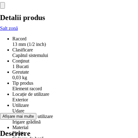
Detalii produs
Salt zonă
Racord
13 mm (1/2 inch)
Clasificare
Capătul sistemului
Conţinut
1 Bucati
Greutate
0,03 kg
Tip produs
Element racord
Locație de utilizare
Exterior
Utilizare
Udare
Domeniu de utilizare
Afișare mai multe
Irigare grădină
Material
Descriere
Plastic