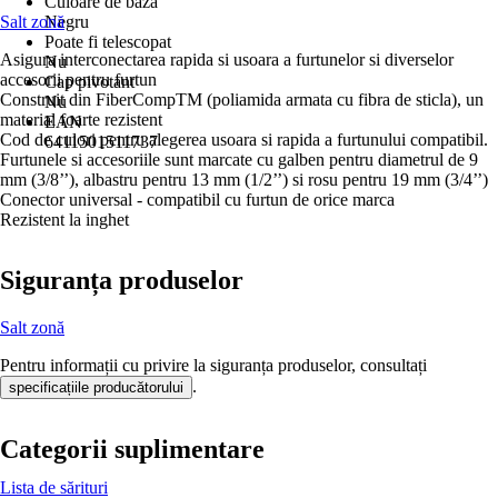
Culoare de bază
Salt zonă
Negru
Poate fi telescopat
Asigura interconectarea rapida si usoara a furtunelor si diverselor
Nu
accesorii pentru furtun
Cap pivotant
Construit din FiberCompTM (poliamida armata cu fibra de sticla), un
Nu
material foarte rezistent
EAN
Cod de culori pentru alegerea usoara si rapida a furtunului compatibil.
6411501511737
Furtunele si accesoriile sunt marcate cu galben pentru diametrul de 9
mm (3/8’’), albastru pentru 13 mm (1/2’’) si rosu pentru 19 mm (3/4’’)
Conector universal - compatibil cu furtun de orice marca
Rezistent la inghet
Siguranța produselor
Salt zonă
Pentru informații cu privire la siguranța produselor, consultați
.
specificațiile producătorului
Categorii suplimentare
Lista de sărituri