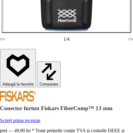
1
/
4
Comparare
Conector furtun Fiskars FiberComp™ 13 mm
Scrieți prima recenzie
preț — 49,90 lei * Toate prețurile conțin TVA și costurile DEEE și