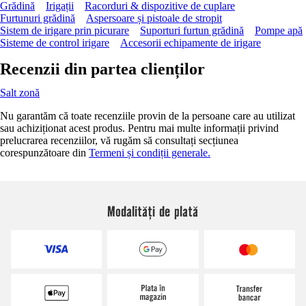
Grădină
Irigații
Racorduri & dispozitive de cuplare
Furtunuri grădină
Aspersoare și pistoale de stropit
Sistem de irigare prin picurare
Suporturi furtun grădină
Pompe apă
Sisteme de control irigare
Accesorii echipamente de irigare
Recenzii din partea clienților
Salt zonă
Nu garantăm că toate recenziile provin de la persoane care au utilizat
sau achiziționat acest produs. Pentru mai multe informații privind
prelucrarea recenziilor, vă rugăm să consultați secțiunea
corespunzătoare din
Termeni și condiții generale.
Modalități de plată