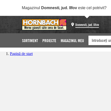
Magazinul
Domnesti, jud. Ilfov
este cel potrivit?
Domnesti, jud. Ilfov
SORTIMENT
PROIECTE
MAGAZINUL MEU
Pagină de start