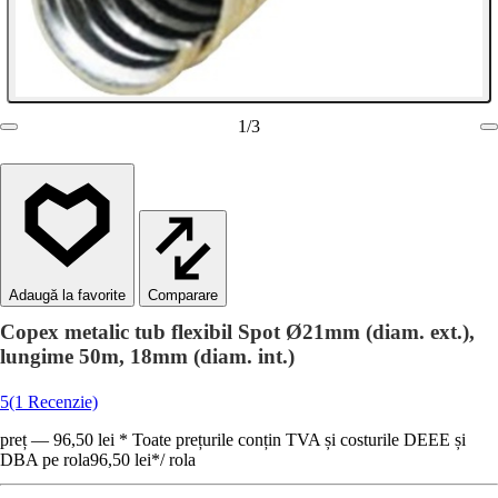
1
/
3
Comparare
Copex metalic tub flexibil Spot Ø21mm (diam. ext.),
lungime 50m, 18mm (diam. int.)
5
(1 Recenzie)
preț — 96,50 lei * Toate prețurile conțin TVA și costurile DEEE și
DBA pe rola
96,50 lei
*
/
rola