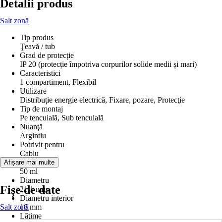
Detalii produs
Salt zonă
Tip produs
Ţeavă / tub
Grad de protecție
IP 20 (protecție împotriva corpurilor solide medii și mari)
Caracteristici
1 compartiment, Flexibil
Utilizare
Distribuție energie electrică, Fixare, pozare, Protecţie
Tip de montaj
Pe tencuială, Sub tencuială
Nuanţă
Argintiu
Potrivit pentru
Cablu
Dimensiune
Afișare mai multe
50 ml
Diametru
Fișe de date
21,1 mm
Diametru interior
Salt zonă
18 mm
Lăţime