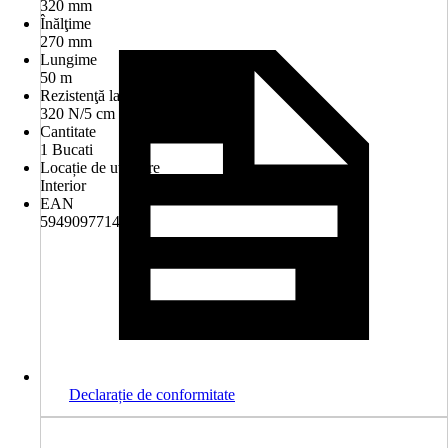
320 mm
Înălţime
270 mm
Lungime
50 m
Rezistenţă la compresiune
320 N/5 cm
Cantitate
1 Bucati
Locație de utilizare
Interior
EAN
5949097714740
Declarație de conformitate