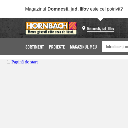
Magazinul
Domnesti, jud. Ilfov
este cel potrivit?
Domnesti, jud. Ilfov
SORTIMENT
PROIECTE
MAGAZINUL MEU
Pagină de start