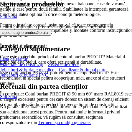
Siguranța produselor
fiind ideal pentru acoperișuri mici, anexe, balcoane, case de vacanță,
garaje și case pentru două familii. Stabilitatea la intemperii garantează
funcționalitatea optimă în orice condiții meteorologice.
Salt zonă
Pentru o instalare corectă, asigurați-vă că toate componentele
Pentru informații cu privire la siguranța produselor, consultați
sistemului de drenaj sunt compatibile și montate conform instrucțiunilor
.
specificațiile producătorului
producătorului.
Întrebări și răspunsuri:
Categorii suplimentare
Care este materialul principal al cotului burlan PRECIT? Materialul
Lista de sărituri
principal este oțelul, care oferă rezistență și durabilitate.
Materiale de construcţii
Sisteme de drenaj
Jgheaburi & burlane metalice
Canalizare & drenaj curte
Este cotul burlan PRECIT potrivit pentru acoperișuri mari? Este
Jgheaburi & burlane PVC
recomandat în special pentru acoperișuri mici, anexe și alte structuri
similare.
Recenzii din partea clienților
În concluzie: Cotul burlan PRECIT Ø 90 mm 60° maro RAL8019 este
Salt zonă
o alegere excelentă pentru cei care doresc un sistem de drenaj eficient
și durabil, integrându-se perfect în diverse tipuri de construcții.
Nu garantăm că toate recenziile provin de la persoane care au utilizat
sau achiziționat acest produs. Pentru mai multe informații privind
prelucrarea recenziilor, vă rugăm să consultați secțiunea
corespunzătoare din
Termeni și condiții generale.