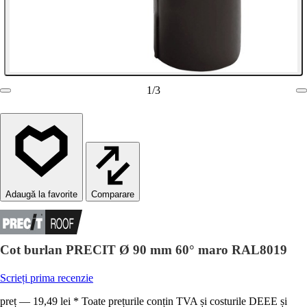
1
/
3
Comparare
Cot burlan PRECIT Ø 90 mm 60° maro RAL8019
Scrieți prima recenzie
preț — 19,49 lei * Toate prețurile conțin TVA și costurile DEEE și