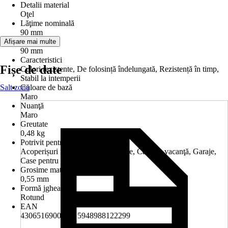
Detalii material
Oţel
Lăţime nominală
90 mm
Diametru
Afișare mai multe
90 mm
Caracteristici
Fișe de date
Culori rezistente, De folosință îndelungată, Rezistență în timp,
Stabil la intemperii
Salt zonă
Culoare de bază
Maro
Nuanţă
Maro
Greutate
0,48 kg
Potrivit pentru
Acoperișuri mici, Anexe, Balcoane, Case de vacanţă, Garaje,
Case pentru două familii
Grosime material
0,55 mm
Formă jgheab
Rotund
EAN
4306516900374, 5948988122299