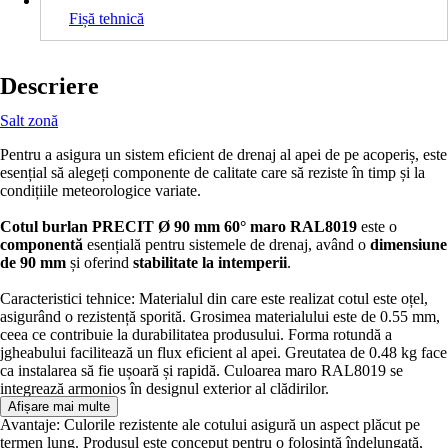
Fișă tehnică
Descriere
Salt zonă
Pentru a asigura un sistem eficient de drenaj al apei de pe acoperiș, este
esențial să alegeți componente de calitate care să reziste în timp și la
condițiile meteorologice variate.
Cotul burlan PRECIT Ø 90 mm 60° maro RAL8019
este o
componentă
esențială pentru sistemele de drenaj, având o
dimensiune
de 90 mm
și oferind
stabilitate la intemperii
.
Caracteristici tehnice: Materialul din care este realizat cotul este oțel,
asigurând o rezistență sporită. Grosimea materialului este de 0.55 mm,
ceea ce contribuie la durabilitatea produsului. Forma rotundă a
jgheabului facilitează un flux eficient al apei. Greutatea de 0.48 kg face
ca instalarea să fie ușoară și rapidă. Culoarea maro RAL8019 se
integrează armonios în designul exterior al clădirilor.
Afișare mai multe
Avantaje: Culorile rezistente ale cotului asigură un aspect plăcut pe
termen lung. Produsul este conceput pentru o folosință îndelungată,