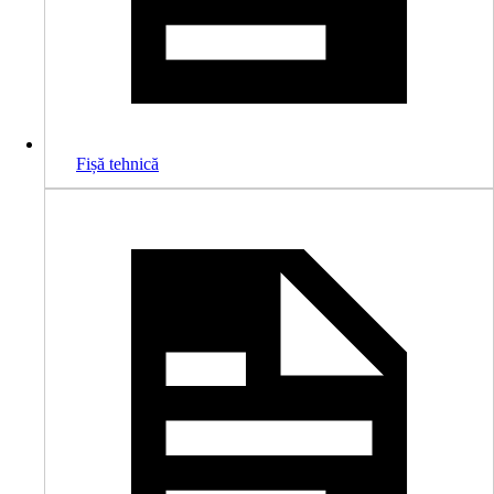
Fișă tehnică