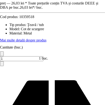
preț — 26,03 lei * Toate prețurile conțin TVA și costurile DEEE și
DBA pe buc.
26,03 lei
*
/
buc.
Cod produs:
10359518
Tip produs
:
Ţeavă / tub
Model
:
Cot de scurgere
Material
:
Metal
Mai multe detalii despre produs
Cantitate (buc.)
1 buc.