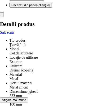
Recenzii din partea clienților
Detalii produs
Salt zonă
Tip produs
Ţeavă / tub
Model
Cot de scurgere
Locație de utilizare
Exterior
Utilizare
Drenaj acoperiş
Material
Metal
Detalii material
Metal zincat
Dimensiune jgheab
333 mm
Diametru
Afișare mai multe
100 mm