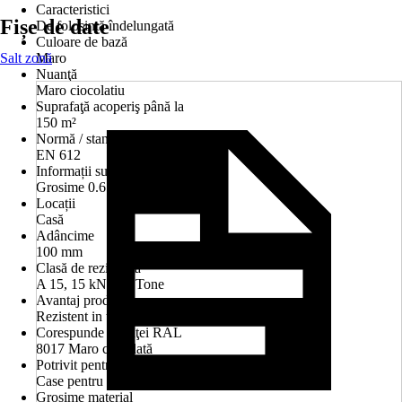
Caracteristici
Fișe de date
De folosință îndelungată
Culoare de bază
Salt zonă
Maro
Nuanţă
Maro ciocolatiu
Suprafaţă acoperiş până la
150 m²
Normă / standard
EN 612
Informații suplimentare
Grosime 0.6 mm
Locații
Casă
Adâncime
100 mm
Clasă de rezistenţă
A 15, 15 kN, 1,5 Tone
Avantaj produs
Rezistent in timp Zinc 275
Corespunde nuanţei RAL
8017 Maro ciocolată
Potrivit pentru
Case pentru mai multe familii
Grosime material