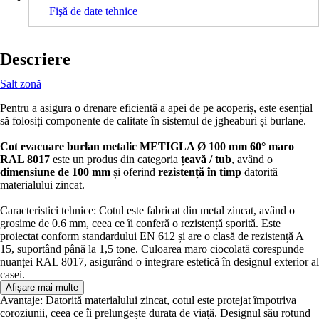
Fişă de date tehnice
Descriere
Salt zonă
Pentru a asigura o drenare eficientă a apei de pe acoperiș, este esențial
să folosiți componente de calitate în sistemul de jgheaburi și burlane.
Cot evacuare burlan metalic METIGLA Ø 100 mm 60° maro
RAL 8017
este un produs din categoria
țeavă / tub
, având o
dimensiune de 100 mm
și oferind
rezistență în timp
datorită
materialului zincat.
Caracteristici tehnice: Cotul este fabricat din metal zincat, având o
grosime de 0.6 mm, ceea ce îi conferă o rezistență sporită. Este
proiectat conform standardului EN 612 și are o clasă de rezistență A
15, suportând până la 1,5 tone. Culoarea maro ciocolată corespunde
nuanței RAL 8017, asigurând o integrare estetică în designul exterior al
casei.
Afișare mai multe
Avantaje: Datorită materialului zincat, cotul este protejat împotriva
coroziunii, ceea ce îi prelungește durata de viață. Designul său rotund