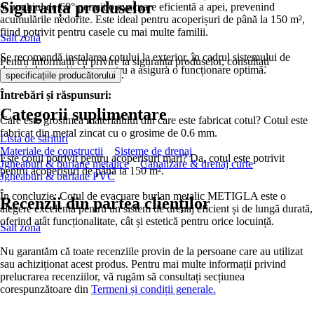
Siguranța produselor
și unghiul de 60° permit o evacuare eficientă a apei, prevenind
acumulările nedorite. Este ideal pentru acoperișuri de până la 150 m²,
fiind potrivit pentru casele cu mai multe familii.
Salt zonă
Se recomandă instalarea cotului la exterior, în cadrul sistemului de
Pentru informații cu privire la siguranța produselor, consultați
drenaj al acoperișului, pentru a asigura o funcționare optimă.
.
specificațiile producătorului
Întrebări și răspunsuri:
Categorii suplimentare
Care este grosimea materialului din care este fabricat cotul? Cotul este
fabricat din metal zincat cu o grosime de 0.6 mm.
Lista de sărituri
Materiale de construcţii
Sisteme de drenaj
Este cotul potrivit pentru acoperișuri mari? Da, cotul este potrivit
Jgheaburi & burlane metalice
Canalizare & drenaj curte
pentru acoperișuri de până la 150 m².
Jgheaburi & burlane PVC
În concluzie: Cotul de evacuare burlan metalic METIGLA este o
Recenzii din partea clienților
alegere excelentă pentru un sistem de drenaj eficient și de lungă durată,
oferind atât funcționalitate, cât și estetică pentru orice locuință.
Salt zonă
Nu garantăm că toate recenziile provin de la persoane care au utilizat
sau achiziționat acest produs. Pentru mai multe informații privind
prelucrarea recenziilor, vă rugăm să consultați secțiunea
corespunzătoare din
Termeni și condiții generale.