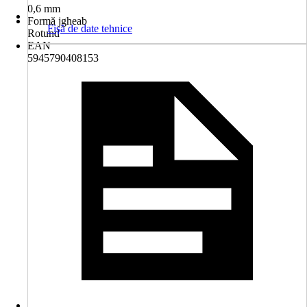
0,6 mm
Formă jgheab
Fişă de date tehnice
Rotund
EAN
5945790408153