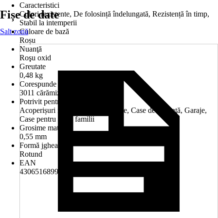
Caracteristici
Fișe de date
Culori rezistente, De folosință îndelungată, Rezistență în timp,
Stabil la intemperii
Salt zonă
Culoare de bază
Roșu
Nuanţă
Roşu oxid
Greutate
0,48 kg
Corespunde nuanţei RAL
3011 cărămiziu
Potrivit pentru
Acoperișuri mici, Anexe, Balcoane, Case de vacanţă, Garaje,
Case pentru două familii
Grosime material
0,55 mm
Formă jgheab
Rotund
EAN
4306516899975, 5948988120318