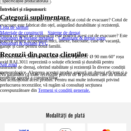
.
specificațiile producătorului
Întrebări și răspunsuri:
Categorii suplimentare
Care este materialul din care este fabricat cotul de evacuare? Cotul de
evacuare este fabricat din oțel, asigurând durabilitate și rezistență.
Lista de sărituri
Materiale de construcţii
Sisteme de drenaj
Pentru ce tipuri de construcții este potrivit acest cot de evacuare? Este
Jgheaburi & burlane metalice
Canalizare & drenaj curte
potrivit pentru acoperișuri mici, anexe, balcoane, case de vacanță,
Jgheaburi & burlane PVC
garaje și case pentru două familii.
Recenzii din partea clienților
În concluzie: Cotul de evacuare burlan PRECIT Ø 90 mm 60° roșu
oxid RAL3011 reprezintă o soluție eficientă și durabilă pentru
Salt zonă
sistemele de drenaj, oferind stabilitate și rezistență în diverse condiții
meteorologice. Alegerea acestui produs asigură un drenaj eficient și o
Nu garantăm că toate recenziile provin de la persoane care au utilizat
protecție sporită a construcțiilor.
sau achiziționat acest produs. Pentru mai multe informații privind
prelucrarea recenziilor, vă rugăm să consultați secțiunea
corespunzătoare din
Termeni și condiții generale.
Modalități de plată