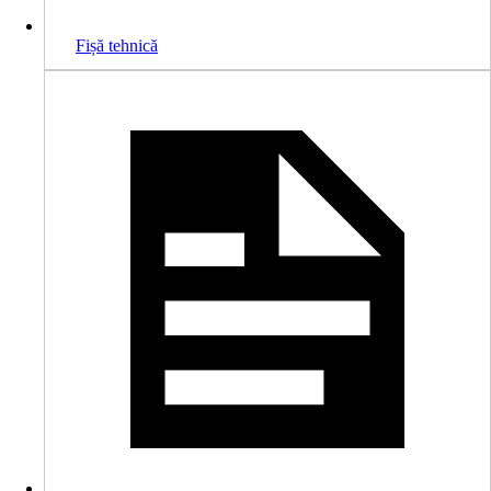
Fișă tehnică