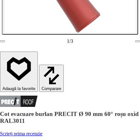
1
/
3
Comparare
Cot evacuare burlan PRECIT Ø 90 mm 60° roșu oxid
RAL3011
Scrieți prima recenzie