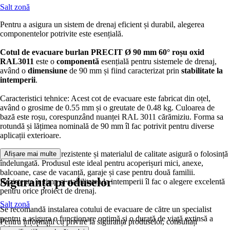
Salt zonă
Pentru a asigura un sistem de drenaj eficient și durabil, alegerea
componentelor potrivite este esențială.
Cotul de evacuare burlan PRECIT Ø 90 mm 60° roșu oxid
RAL3011
este o
componentă
esențială pentru sistemele de drenaj,
având o
dimensiune
de 90 mm și fiind caracterizat prin
stabilitate la
intemperii
.
Caracteristici tehnice: Acest cot de evacuare este fabricat din oțel,
având o grosime de 0.55 mm și o greutate de 0.48 kg. Culoarea de
bază este roșu, corespunzând nuanței RAL 3011 cărămiziu. Forma sa
rotundă și lățimea nominală de 90 mm îl fac potrivit pentru diverse
aplicații exterioare.
Avantaje: Culorile rezistente și materialul de calitate asigură o folosință
Afișare mai multe
îndelungată. Produsul este ideal pentru acoperișuri mici, anexe,
balcoane, case de vacanță, garaje și case pentru două familii.
Siguranța produselor
Rezistența în timp și stabilitatea la intemperii îl fac o alegere excelentă
pentru orice proiect de drenaj.
Salt zonă
Se recomandă instalarea cotului de evacuare de către un specialist
pentru a asigura o funcționare optimă și o durată de viață extinsă a
Pentru informații cu privire la siguranța produselor, consultați
sistemului de drenaj.