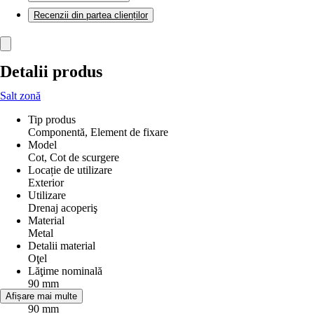
Recenzii din partea clienților
Detalii produs
Salt zonă
Tip produs
Componentă, Element de fixare
Model
Cot, Cot de scurgere
Locație de utilizare
Exterior
Utilizare
Drenaj acoperiş
Material
Metal
Detalii material
Oţel
Lăţime nominală
90 mm
Diametru
Afișare mai multe
90 mm