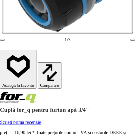
1
/
3
Comparare
Cuplă for_q pentru furtun apă 3/4"
Scrieți prima recenzie
preț — 16,90 lei * Toate prețurile conțin TVA și costurile DEEE și