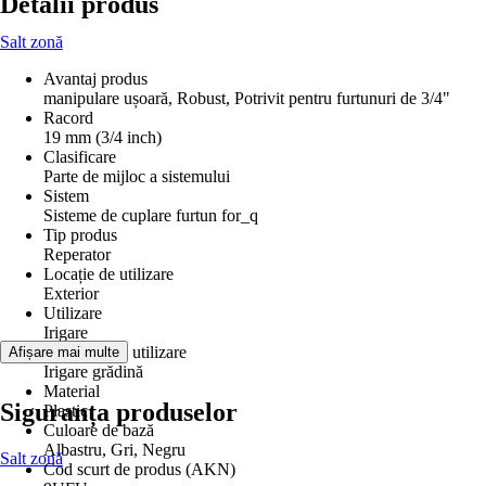
Detalii produs
Salt zonă
Avantaj produs
manipulare ușoară, Robust, Potrivit pentru furtunuri de 3/4"
Racord
19 mm (3/4 inch)
Clasificare
Parte de mijloc a sistemului
Sistem
Sisteme de cuplare furtun for_q
Tip produs
Reperator
Locație de utilizare
Exterior
Utilizare
Irigare
Domeniu de utilizare
Afișare mai multe
Irigare grădină
Material
Siguranța produselor
Plastic
Culoare de bază
Albastru, Gri, Negru
Salt zonă
Cod scurt de produs (AKN)