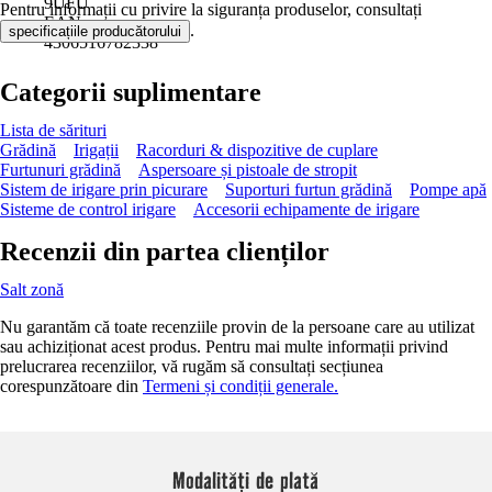
9UFU
Pentru informații cu privire la siguranța produselor, consultați
EAN
.
specificațiile producătorului
4306516782338
Categorii suplimentare
Lista de sărituri
Grădină
Irigații
Racorduri & dispozitive de cuplare
Furtunuri grădină
Aspersoare și pistoale de stropit
Sistem de irigare prin picurare
Suporturi furtun grădină
Pompe apă
Sisteme de control irigare
Accesorii echipamente de irigare
Recenzii din partea clienților
Salt zonă
Nu garantăm că toate recenziile provin de la persoane care au utilizat
sau achiziționat acest produs. Pentru mai multe informații privind
prelucrarea recenziilor, vă rugăm să consultați secțiunea
corespunzătoare din
Termeni și condiții generale.
Modalități de plată