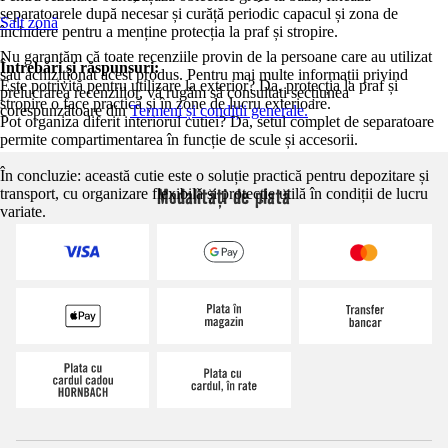
separatoarele după necesar și curăță periodic capacul și zona de
Salt zonă
închidere pentru a menține protecția la praf și stropire.
Nu garantăm că toate recenziile provin de la persoane care au utilizat
Întrebări și răspunsuri:
sau achiziționat acest produs. Pentru mai multe informații privind
Este potrivită pentru utilizare la exterior? Da, protecția la praf și
prelucrarea recenziilor, vă rugăm să consultați secțiunea
stropire o face practică și în zone de lucru exterioare.
corespunzătoare din
Termeni și condiții generale.
Pot organiza diferit interiorul cutiei? Da, setul complet de separatoare
permite compartimentarea în funcție de scule și accesorii.
În concluzie: această cutie este o soluție practică pentru depozitare și
Modalități de plată
transport, cu organizare flexibilă și protecție utilă în condiții de lucru
variate.