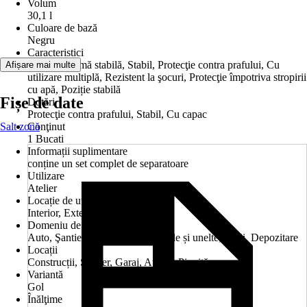
Volum
30,1 l
Culoare de bază
Negru
Caracteristici
Robust, Formă stabilă, Stabil, Protecţie contra prafului, Cu
Afișare mai multe
utilizare multiplă, Rezistent la şocuri, Protecţie împotriva stropirii
cu apă, Poziție stabilă
Fișe de date
Dotări
Protecţie contra prafului, Stabil, Cu capac
Salt zonă
Conţinut
1 Bucati
Informații suplimentare
conține un set complet de separatoare
Utilizare
Atelier
Locație de utilizare
Interior, Exterior
Domeniu de utilizare
Auto, Şantier, Garaj, Cutie de scule și unelte, Cutii, Depozitare
Locații
Construcții, Şantier, Garaj, Atelier, Pivniță
Variantă
Gol
Înălţime