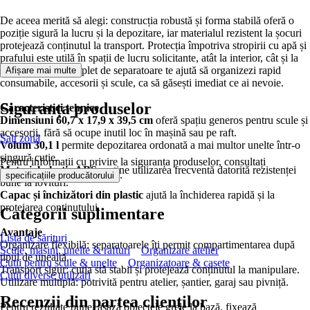
De aceea merită să alegi: construcția robustă și forma stabilă oferă o
poziție sigură la lucru și la depozitare, iar materialul rezistent la șocuri
protejează conținutul la transport. Protecția împotriva stropirii cu apă și
prafului este utilă în spații de lucru solicitante, atât la interior, cât și la
exterior. Setul complet de separatoare te ajută să organizezi rapid
Afișare mai multe
consumabile, accesorii și scule, ca să găsești imediat ce ai nevoie.
Siguranța produselor
Caracteristici tehnice
Dimensiuni 60,7 x 17,9 x 39,5 cm
oferă spațiu generos pentru scule și
accesorii, fără să ocupe inutil loc în mașină sau pe raft.
Salt zonă
Volum 30,1 l
permite depozitarea ordonată a mai multor unelte într-o
singură cutie.
Pentru informații cu privire la siguranța produselor, consultați
Material plastic ABS
susține utilizarea frecventă datorită rezistenței
.
specificațiile producătorului
bune la lovituri.
Capac și închizători din plastic
ajută la închiderea rapidă și la
protejarea conținutului.
Categorii suplimentare
Avantaje
Lista de sărituri
Organizare flexibilă: separatoarele îți permit compartimentarea după
Scule, mașini, unelte & rafturi
Organizare atelier
tipul de unealtă.
Cutii pentru scule & unelte
Organizatoare & casete
Transport sigur: cutia stă stabil și protejează conținutul la manipulare.
Cutii diverse utilizări
Utilizare multiplă: potrivită pentru atelier, șantier, garaj sau pivniță.
Recenzii din partea clienților
Pentru rezultate bune, așază obiectele grele la bază, fixează