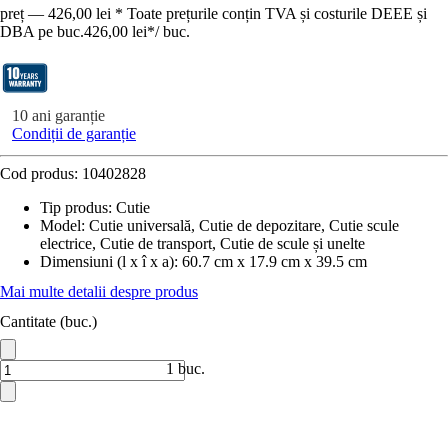
preț — 426,00 lei * Toate prețurile conțin TVA și costurile DEEE și
DBA pe buc.
426,00 lei
*
/
buc.
10 ani garanție
Condiții de garanție
Cod produs:
10402828
Tip produs
:
Cutie
Model
:
Cutie universală, Cutie de depozitare, Cutie scule
electrice, Cutie de transport, Cutie de scule și unelte
Dimensiuni (l x î x a)
:
60.7 cm x 17.9 cm x 39.5 cm
Mai multe detalii despre produs
Cantitate (buc.)
1 buc.