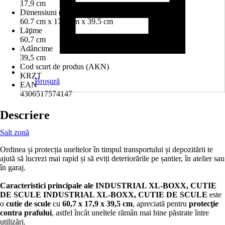
17,9 cm
Dimensiuni (l x î x a)
60.7 cm x 17.9 cm x 39.5 cm
Lăţime
60,7 cm
Adâncime
39,5 cm
Cod scurt de produs (AKN)
KRZT
Broșură
EAN
4306517574147
Descriere
Salt zonă
Ordinea și protecția uneltelor în timpul transportului și depozitării te
ajută să lucrezi mai rapid și să eviți deteriorările pe șantier, în atelier sau
în garaj.
Caracteristici principale ale INDUSTRIAL XL-BOXX, CUTIE
DE SCULE
INDUSTRIAL XL-BOXX, CUTIE DE SCULE
este
o
cutie de scule
cu
60,7 x 17,9 x 39,5 cm
, apreciată pentru
protecţie
contra prafului
, astfel încât uneltele rămân mai bine păstrate între
utilizări.