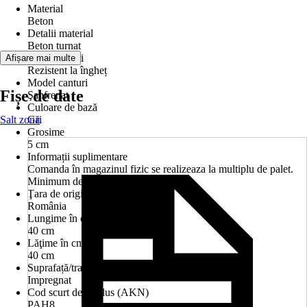
Material
Beton
Detalii material
Beton turnat
Caracteristici
Afișare mai multe
Rezistent la îngheț
Model canturi
Fișe de date
Şanfrenat
Culoare de bază
Salt zonă
Gri
Grosime
5 cm
Informații suplimentare
Comanda în magazinul fizic se realizeaza la multiplu de palet.
Minimum de comandă este 1 palet.
Ţara de origine
România
Lungime în cm
40 cm
Lăţime în cm
40 cm
Suprafață/tratare suprafață
Impregnat
Cod scurt de produs (AKN)
PAH8