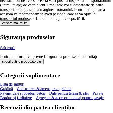
necesita taxa de acces, aceasta va fi pusa la dispoziția transportatorului
(Petra Pavaje) de către client. Produsele vor fi descărcate de către
transportator și plasate la marginea trotuarului. Pentru manipularea
acestora vă recomandăm să aveți personal care să vă ajute la
transportul produselor la locul montajului/ depozitării.
Afișare mai multe
Siguranța produselor
Salt zonă
Pentru informații cu privire la siguranța produselor, consultați
.
specificațiile producătorului
Categorii suplimentare
Lista de sărituri
Grădină
Construirea & amenajarea grădinii
Pavaje, dale și borduri beton
Dale pentru terasă & alei
Pavaje
Borduri și jardiniere
Agregate & accesorii montaj pentru pavaje
Recenzii din partea clienților