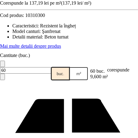
Corespunde la 137,19 lei pe m²
(
137,19 lei
/
m²
)
Cod produs:
10310300
Caracteristici
:
Rezistent la îngheț
Model canturi
:
Şanfrenat
Detalii material
:
Beton turnat
Mai multe detalii despre produs
Cantitate (buc.)
corespunde
60 buc.
buc.
m²
9,600 m²