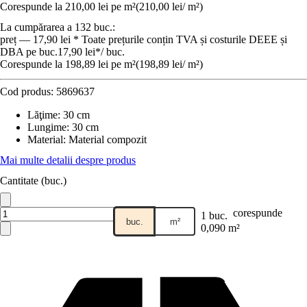
Corespunde la 210,00 lei pe m²
(
210,00 lei
/
m²
)
La cumpărarea a 132 buc.:
preț — 17,90 lei * Toate prețurile conțin TVA și costurile DEEE și
DBA pe buc.
17,90 lei
*
/
buc.
Corespunde la 198,89 lei pe m²
(
198,89 lei
/
m²
)
Cod produs:
5869637
Lăţime
:
30 cm
Lungime
:
30 cm
Material
:
Material compozit
Mai multe detalii despre produs
Cantitate (buc.)
corespunde
1 buc.
buc.
m²
0,090 m²