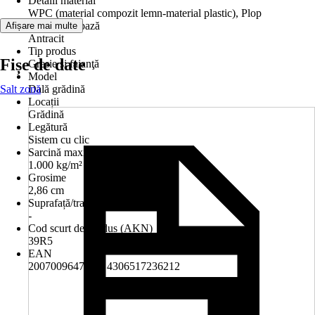
Detalii material
WPC (material compozit lemn-material plastic), Plop
Culoare de bază
Afișare mai multe
Antracit
Tip produs
Fișe de date
Gresie şi faianţă
Model
Salt zonă
Dală grădină
Locații
Grădină
Legătură
Sistem cu clic
Sarcină maximă de încărcare
1.000 kg/m²
Grosime
2,86 cm
Suprafață/tratare suprafață
-
Cod scurt de produs (AKN)
39R5
EAN
2007009647296, 4306517236212