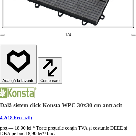
1
/
4
Comparare
Dală sistem click Konsta WPC 30x30 cm antracit
4.2
(18 Recenzii)
preț — 18,90 lei * Toate prețurile conțin TVA și costurile DEEE și
DBA pe buc.
18,90 lei
*
/
buc.