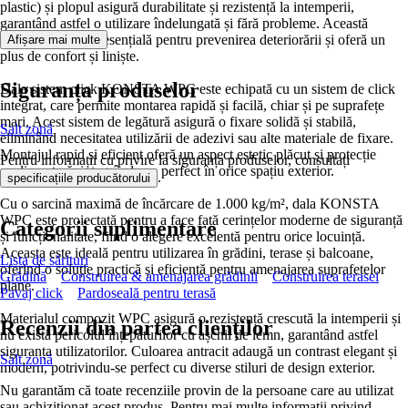
plastic) și plopul asigură durabilitate și rezistență la intemperii,
garantând astfel o utilizare îndelungată și fără probleme. Această
caracteristică este esențială pentru prevenirea deteriorării și oferă un
Afișare mai multe
plus de confort și liniște.
Siguranța produselor
Dala sistem click KONSTA WPC este echipată cu un sistem de click
integrat, care permite montarea rapidă și facilă, chiar și pe suprafețe
mari. Acest sistem de legătură asigură o fixare solidă și stabilă,
Salt zonă
eliminând necesitatea utilizării de adezivi sau alte materiale de fixare.
Montajul rapid și eficient oferă un aspect estetic plăcut și protecție
Pentru informații cu privire la siguranța produselor, consultați
suplimentară, integrându-se perfect în orice spațiu exterior.
.
specificațiile producătorului
Cu o sarcină maximă de încărcare de 1.000 kg/m², dala KONSTA
WPC este proiectată pentru a face față cerințelor moderne de siguranță
Categorii suplimentare
și funcționalitate, fiind o alegere excelentă pentru orice locuință.
Aceasta este ideală pentru utilizarea în grădini, terase și balcoane,
Lista de sărituri
oferind o soluție practică și eficientă pentru amenajarea suprafețelor
Grădină
Construirea & amenajarea grădinii
Construirea terasei
plane.
Pavaj click
Pardoseală pentru terasă
Materialul compozit WPC asigură o rezistență crescută la intemperii și
Recenzii din partea clienților
nu există pericolul înțepăturilor cu așchii de lemn, garantând astfel
siguranța utilizatorilor. Culoarea antracit adaugă un contrast elegant și
Salt zonă
modern, potrivindu-se perfect cu diverse stiluri de design exterior.
Nu garantăm că toate recenziile provin de la persoane care au utilizat
sau achiziționat acest produs. Pentru mai multe informații privind