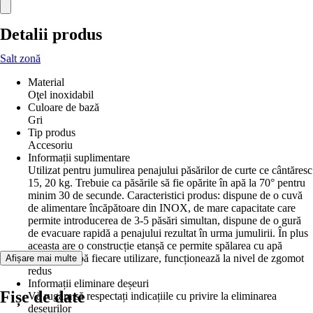
Detalii produs
Salt zonă
Material
Oţel inoxidabil
Culoare de bază
Gri
Tip produs
Accesoriu
Informații suplimentare
Utilizat pentru jumulirea penajului păsărilor de curte ce cântăresc
15, 20 kg. Trebuie ca păsările să fie opărite în apă la 70° pentru
minim 30 de secunde. Caracteristici produs: dispune de o cuvă
de alimentare încăpătoare din INOX, de mare capacitate care
permite introducerea de 3-5 păsări simultan, dispune de o gură
de evacuare rapidă a penajului rezultat în urma jumulirii. În plus
aceasta are o construcție etanșă ce permite spălarea cu apă
fierbinte după fiecare utilizare, funcționează la nivel de zgomot
Afișare mai multe
redus
Informații eliminare deșeuri
Fișe de date
Vă rugăm să respectați indicațiile cu privire la eliminarea
deșeurilor