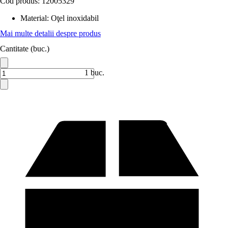
Cod produs:
12005329
Material
:
Oţel inoxidabil
Mai multe detalii despre produs
Cantitate (buc.)
1 buc.