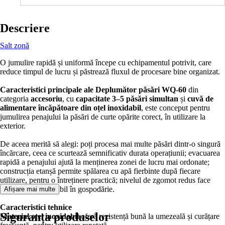
Descriere
Salt zonă
O jumulire rapidă și uniformă începe cu echipamentul potrivit, care
reduce timpul de lucru și păstrează fluxul de procesare bine organizat.
Caracteristici principale ale
Deplumător păsări WQ-60
din
categoria
accesoriu
, cu
capacitate 3–5 păsări simultan
și
cuvă de
alimentare încăpătoare din oțel inoxidabil
, este conceput pentru
jumulirea penajului la păsări de curte opărite corect, în utilizare la
exterior.
De aceea merită să alegi: poți procesa mai multe păsări dintr-o singură
încărcare, ceea ce scurtează semnificativ durata operațiunii; evacuarea
rapidă a penajului ajută la menținerea zonei de lucru mai ordonate;
construcția etanșă permite spălarea cu apă fierbinte după fiecare
utilizare, pentru o întreținere practică; nivelul de zgomot redus face
lucrul mai confortabil în gospodărie.
Afișare mai multe
Caracteristici tehnice
Siguranța produselor
Material oțel inoxidabil
oferă rezistență bună la umezeală și curățare