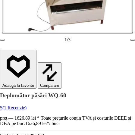
1
/
3
Comparare
Deplumător păsări WQ-60
5
(1 Recenzie)
preț — 1626,89 lei * Toate prețurile conțin TVA și costurile DEEE și
DBA pe buc.
1626,89 lei
*
/
buc.