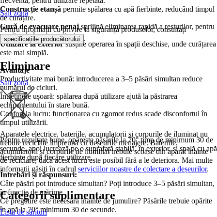
frecventă, pentru utilizare repetată.
Construcție etanșă
permite spălarea cu apă fierbinte, reducând timpul
Salt zonă
de curățare.
Gură de evacuare penaj
sprijină eliminarea rapidă a resturilor, pentru
Pentru informații cu privire la siguranța produselor, consultați
un ritm de lucru constant.
.
specificațiile producătorului
Utilizare la exterior
susține operarea în spații deschise, unde curățarea
este mai simplă.
Eliminare
Avantaje
Productivitate mai bună: introducerea a 3–5 păsări simultan reduce
Salt zonă
numărul de cicluri.
Întreținere ușoară: spălarea după utilizare ajută la păstrarea
echipamentului în stare bună.
Confort la lucru: funcționarea cu zgomot redus scade disconfortul în
timpul utilizării.
Aparatele electrice, bateriile, acumulatorii și corpurile de iluminat nu
Pentru rezultate bune, opărește păsările la 70° timp de minimum 30 de
trebuie reciclate împreună cu deșeurile menajere. Bateriile,
secunde, apoi lucrează pe o suprafață stabilă, în exterior, și spală cu apă
acumulatorii și corpurile de iluminat trebuie scoase din aparat înainte
fierbinte după fiecare utilizare.
de reciclare, dacă acest lucru este posibil fără a le deteriora. Mai multe
informații găsiți în cadrul
serviciilor noastre de colectare a deșeurilor
.
Întrebări și răspunsuri:
Câte păsări pot introduce simultan? Poți introduce 3–5 păsări simultan,
în funcție de mărime.
Categorii suplimentare
Ce pregătire este necesară înainte de jumulire? Păsările trebuie opărite
în apă la 70° minimum 30 de secunde.
Lista de sărituri