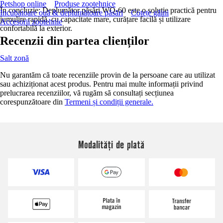
Petshop online
Produse zootehnice
În concluzie: Deplumător păsări WQ-60 este o soluție practică pentru
Incubatoare ouă & deplumătoare păsări
Cotețe găini
jumulire rapidă, cu capacitate mare, curățare facilă și utilizare
Accesorii zootehnie
confortabilă la exterior.
Recenzii din partea clienților
Salt zonă
Nu garantăm că toate recenziile provin de la persoane care au utilizat
sau achiziționat acest produs. Pentru mai multe informații privind
prelucrarea recenziilor, vă rugăm să consultați secțiunea
corespunzătoare din
Termeni și condiții generale.
Modalități de plată