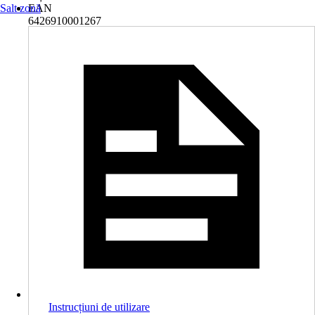
Salt zonă
EAN
6426910001267
Instrucțiuni de utilizare