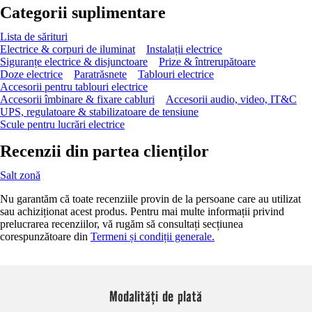
Categorii suplimentare
Lista de sărituri
Electrice & corpuri de iluminat
Instalații electrice
Siguranțe electrice & disjunctoare
Prize & întrerupătoare
Doze electrice
Paratrăsnete
Tablouri electrice
Accesorii pentru tablouri electrice
Accesorii îmbinare & fixare cabluri
Accesorii audio, video, IT&C
UPS, regulatoare & stabilizatoare de tensiune
Scule pentru lucrări electrice
Recenzii din partea clienților
Salt zonă
Nu garantăm că toate recenziile provin de la persoane care au utilizat
sau achiziționat acest produs. Pentru mai multe informații privind
prelucrarea recenziilor, vă rugăm să consultați secțiunea
corespunzătoare din
Termeni și condiții generale.
Modalități de plată