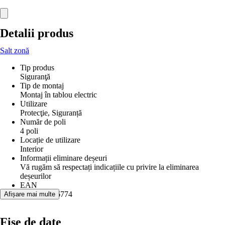
Detalii produs
Salt zonă
Tip produs
Siguranţă
Tip de montaj
Montaj în tablou electric
Utilizare
Protecţie, Siguranță
Număr de poli
4 poli
Locație de utilizare
Interior
Informații eliminare deșeuri
Vă rugăm să respectați indicațiile cu privire la eliminarea
deșeurilor
EAN
3606480586774
Afișare mai multe
Fișe de date