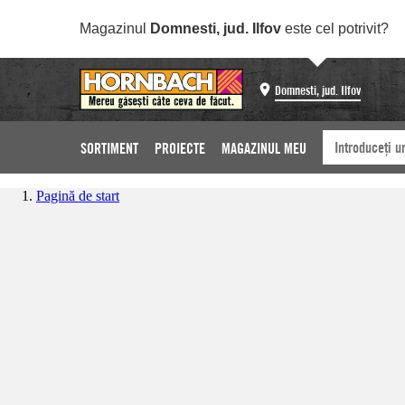
Magazinul
Domnesti, jud. Ilfov
este cel potrivit?
Domnesti, jud. Ilfov
SORTIMENT
PROIECTE
MAGAZINUL MEU
Pagină de start