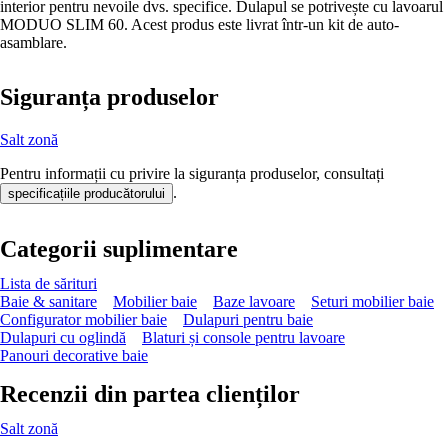
interior pentru nevoile dvs. specifice. Dulapul se potrivește cu lavoarul
MODUO SLIM 60. Acest produs este livrat într-un kit de auto-
asamblare.
Siguranța produselor
Salt zonă
Pentru informații cu privire la siguranța produselor, consultați
.
specificațiile producătorului
Categorii suplimentare
Lista de sărituri
Baie & sanitare
Mobilier baie
Baze lavoare
Seturi mobilier baie
Configurator mobilier baie
Dulapuri pentru baie
Dulapuri cu oglindă
Blaturi și console pentru lavoare
Panouri decorative baie
Recenzii din partea clienților
Salt zonă