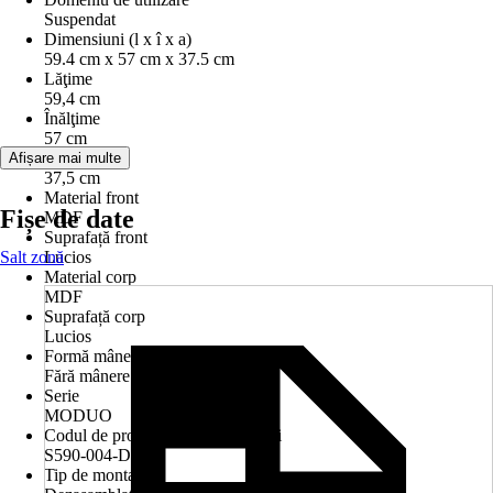
Suspendat
Dimensiuni (l x î x a)
59.4 cm x 57 cm x 37.5 cm
Lăţime
59,4 cm
Înălţime
57 cm
Adâncime
Afișare mai multe
37,5 cm
Material front
Fișe de date
MDF
Suprafață front
Salt zonă
Lucios
Material corp
MDF
Suprafață corp
Lucios
Formă mâner
Fără mânere
Serie
MODUO
Codul de produs al producătorului
S590-004-DSM
Tip de montaj