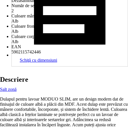
Dezasamblat
Număr de sertare
2
Culoare mâner
Alb
Culoare front
Alb
Culoare corp
Alb
EAN
5902115742446
Schiţă cu dimensiuni
Descriere
Salt zonă
Dulapul pentru lavoar MODUO SLIM, are un design modern dat de
finisajul de culoare albă a plăcii din MDF. Acest dulap este prevăzut cu
mânere confortabile, încorporate, și sistem de închidere lentă. Culoarea
albă clasică a fețelor laminate se potrivește perfect cu un lavoar de
culoare albă și interioarele sertarelor gri. Adâncimea sa redusă
facilitează instalarea în încăperi înguste. Acum puteți ajusta orice