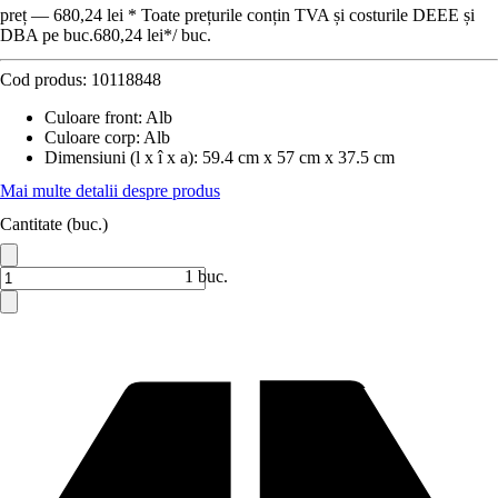
preț — 680,24 lei * Toate prețurile conțin TVA și costurile DEEE și
DBA pe buc.
680,24 lei
*
/
buc.
Cod produs:
10118848
Culoare front
:
Alb
Culoare corp
:
Alb
Dimensiuni (l x î x a)
:
59.4 cm x 57 cm x 37.5 cm
Mai multe detalii despre produs
Cantitate (buc.)
1 buc.