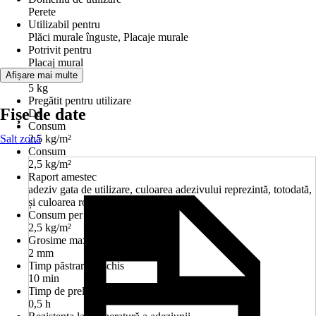
Perete
Utilizabil pentru
Plăci murale înguste, Placaje murale
Potrivit pentru
Placaj mural
Conţinut
Afișare mai multe
5 kg
Pregătit pentru utilizare
Fișe de date
Da
Consum
Salt zonă
2,5 kg/m²
Consum
2,5 kg/m²
Raport amestec
adeziv gata de utilizare, culoarea adezivului reprezintă, totodată,
și culoarea rosturilor.
Consum per grosime strat în mm
2,5 kg/m²
Grosime max. strat
2 mm
Timp păstrare deschis
10 min
Timp de prelucrare aprox.
0,5 h