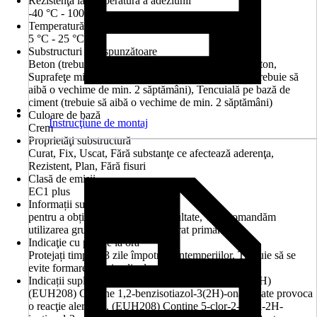
Rezistenţa la temperatură a adeziunii
-40 °C - 100 °C
Temperatură prelucrare
5 °C - 25 °C
Substructuri corespunzătoare
Beton (trebuie să aibă o vechime de 3 luni), Gipscarton,
Suprafeţe minerale, Suprafeţe organice, Tencuială (trebuie să
aibă o vechime de min. 2 săptămâni), Tencuială pe bază de
ciment (trebuie să aibă o vechime de min. 2 săptămâni)
Culoare de bază
Instrucţiune de montaj
Crem
Proprietăţi substructură
Curat, Fix, Uscat, Fără substanţe ce afectează aderenţa,
Rezistent, Plan, Fără fisuri
Clasă de emisii
EC1 plus
Informații suplimentare
pentru a obține cele mai bune rezultate, vă recomandăm
utilizarea grundului Elabrick ca strat primar
Indicaţie cu privire la oră
Protejați timp de 3 zile împotriva intemperiilor, Trebuie să se
evite formarea unei pelicule
Indicații suplimentare privind pericolele (codare EUH)
(EUH208) Conţine 1,2-benzisotiazol-3(2H)-onă. Poate provoca
o reacţie alergică., (EUH208) Conţine 5-clor-2-metil-2H-