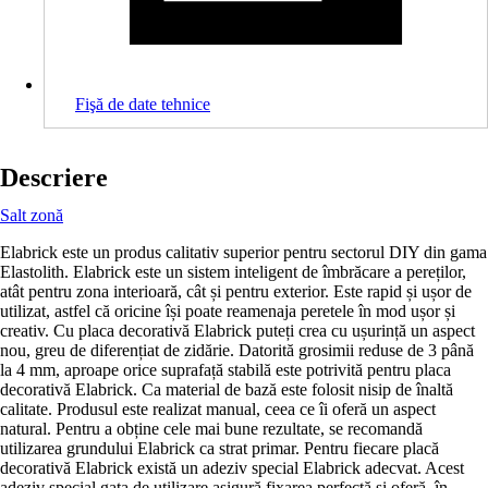
Fişă de date tehnice
Descriere
Salt zonă
Elabrick este un produs calitativ superior pentru sectorul DIY din gama
Elastolith. Elabrick este un sistem inteligent de îmbrăcare a pereților,
atât pentru zona interioară, cât și pentru exterior. Este rapid și ușor de
utilizat, astfel că oricine își poate reamenaja peretele în mod ușor și
creativ. Cu placa decorativă Elabrick puteți crea cu ușurință un aspect
nou, greu de diferențiat de zidărie. Datorită grosimii reduse de 3 până
la 4 mm, aproape orice suprafață stabilă este potrivită pentru placa
decorativă Elabrick. Ca material de bază este folosit nisip de înaltă
calitate. Produsul este realizat manual, ceea ce îi oferă un aspect
natural. Pentru a obține cele mai bune rezultate, se recomandă
utilizarea grundului Elabrick ca strat primar. Pentru fiecare placă
decorativă Elabrick există un adeziv special Elabrick adecvat. Acest
adeziv special gata de utilizare asigură fixarea perfectă și oferă, în