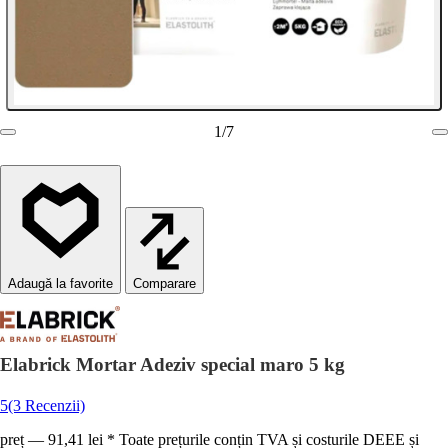
1
/
7
Comparare
Elabrick Mortar Adeziv special maro 5 kg
5
(3 Recenzii)
preț — 91,41 lei * Toate prețurile conțin TVA și costurile DEEE și