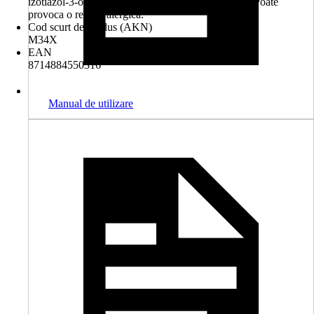
izotiazol-3-onă şi 2-metil-2H-izotiazol-3-onă (3:1). Poate
provoca o reacţie alergică.
Cod scurt de produs (AKN)
M34X
EAN
8714884550316
Manual de utilizare