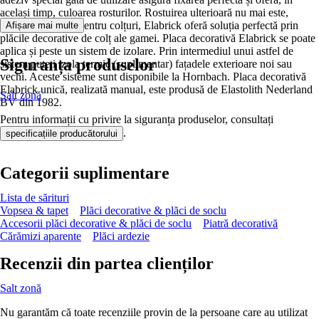
același timp, culoarea rosturilor. Rostuirea ulterioară nu mai este,
așadar, necesară. Pentru colțuri, Elabrick oferă soluția perfectă prin
Afișare mai multe
plăcile decorative de colț ale gamei. Placa decorativă Elabrick se poate
aplica și peste un sistem de izolare. Prin intermediul unui astfel de
Siguranța produselor
sistem puteți izola termic (suplimentar) fațadele exterioare noi sau
vechi. Aceste sisteme sunt disponibile la Hornbach. Placa decorativă
Elabrick unică, realizată manual, este produsă de Elastolith Nederland
Salt zonă
BV din 1982.
Pentru informații cu privire la siguranța produselor, consultați
.
specificațiile producătorului
Categorii suplimentare
Lista de sărituri
Vopsea & tapet
Plăci decorative & plăci de soclu
Accesorii plăci decorative & plăci de soclu
Piatră decorativă
Cărămizi aparente
Plăci ardezie
Recenzii din partea clienților
Salt zonă
Nu garantăm că toate recenziile provin de la persoane care au utilizat