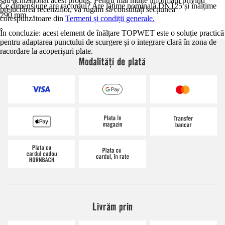
sau achiziționat acest produs. Pentru mai multe informații privind
Ce dimensiune are racordul? Are lățime nominală DN125 și înălțime
prelucrarea recenziilor, vă rugăm să consultați secțiunea
290 mm.
corespunzătoare din
Termeni și condiții generale.
În concluzie: acest element de înălțare TOPWET este o soluție practică
pentru adaptarea punctului de scurgere și o integrare clară în zona de
racordare la acoperișuri plate.
Modalități de plată
Livrăm prin