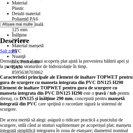
Material
Plastic
Detalii material
Poliamid PA6
Lăţime nominală
Afișare mai multe
125 mm
Înălţime
Descriere
290 mm
Material manșetă
Salt zonă
PVC
Nuanţă
Drenajul corect al unui acoperiș plat ajută la prevenirea băltirii apei și
Gri, Portocaliu
la protejarea straturilor de hidroizolație în timp.
EAN
8595638703062
Caracteristici principale ale Element de inaltare TOPWET pentru
gura de scurgere cu manseta integrata din PVC DN125 H290
Element de inaltare TOPWET pentru gura de scurgere cu
manseta integrata din PVC DN125 H290
este o
ţeavă / tub
pentru
drenaj, cu
DN125 și înălţime 290 mm
, concepută pentru
manșetă
integrată din PVC
care sprijină o racordare sigură la sistemul de
scurgere.
De aceea merită să alegi: asigură o ridicare practică a punctului de
scurgere, utilă când ai straturi suplimentare pe acoperișul plat; manșeta
integrată simplifică integrarea în zona de etanșare; diametrul nominal