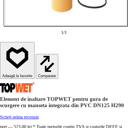
1
/
1
Comparare
Element de inaltare TOPWET pentru gura de
scurgere cu manseta integrata din PVC DN125 H290
Scrieți prima recenzie
preț — 523,00 lei * Toate prețurile conțin TVA și costurile DEEE și