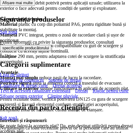
DN125 susține un debit potrivit pentru aplicații uzuale; utilizarea la
Afișare mai multe
exterior o face adecvată pentru condiții de șantier și exploatare.
Siguranța produselor
Caracteristici tehnice
Material
plastic cu corp din poliamid PA6, pentru rigiditate bună și
stabilitate la montaj.
Salt zonă
Manșetă
PVC integrat, pentru o zonă de racordare clară și ușor de
poziționat.
Pentru informații cu privire la siguranța produselor, consultați
Dimensiune
DN125, pentru compatibilitate cu guri de scurgere și
.
specificațiile producătorului
conducte cu aceeași lățime nominală.
Înălţime
290 mm, pentru adaptarea cotei de scurgere la stratificația
acoperișului.
Categorii suplimentare
Avantaje
Lista de sărituri
Montaj mai simplu
reduce pașii de lucru la racordare.
Materiale de construcţii
Sisteme de drenaj
Potrivire sigură
ajută la alinierea corectă a traseului de evacuare.
Canalizare & drenaj curte
Drenaj acoperiș
Utilizare la exterior
susține funcționarea în aplicații de acoperiș plat.
Ţevi & accesorii canalizare exterioară
Drenaj
Rigole pentru curte
Sifoane pentru exterior
Cămine pluviale
Pentru rezultate bune, verifică potrivirea DN125 cu gura de scurgere
existentă și fixează elementul conform stratificației acoperișului,
Recenzii din partea clienților
menținând zona de racordare curată înainte de etanșare.
Salt zonă
Întrebări și răspunsuri:
Se poate folosi la acoperiș plat? Da, este destinat utilizării pentru drenaj
Nu garantăm că toate recenziile provin de la persoane care au utilizat
acoperiș plat.