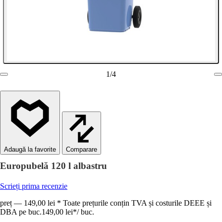
1
/
4
Comparare
Europubelă 120 l albastru
Scrieți prima recenzie
preț — 149,00 lei * Toate prețurile conțin TVA și costurile DEEE și
DBA pe buc.
149,00 lei
*
/
buc.