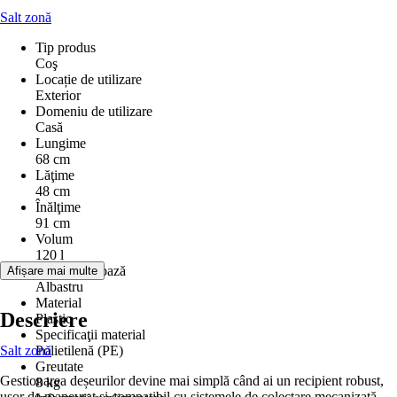
Salt zonă
Tip produs
Coş
Locație de utilizare
Exterior
Domeniu de utilizare
Casă
Lungime
68 cm
Lăţime
48 cm
Înălţime
91 cm
Volum
120 l
Culoare de bază
Afișare mai multe
Albastru
Material
Descriere
Plastic
Specificaţii material
Salt zonă
Polietilenă (PE)
Greutate
Gestionarea deșeurilor devine mai simplă când ai un recipient robust,
8 kg
ușor de manevrat și compatibil cu sistemele de colectare mecanizată.