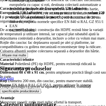
Informații suplimentare
europubela cu capac si roti, destinata colectarii automatizate a
Caracteristici principale ale Europubelă 120 l albastru
deseurilor, pentru colectarea selectiva a deseurilor din hartie,
Europubelă 120 l albastru
este un
coș
pentru exterior, cu
volum 120
material plastic HDPE, cu rezistanta inalta la socuri mecanice si
l
și
protecție UV și rezistență la șocuri
, potrivit pentru colectarea
variatii de temperatura, cu filtru UV, roti de cauciuc de 20 cm
organizată a deșeurilor.
diametru, respecta normele specifice EN 840 si RAL GZ 951/1
EAN
De aceea merită să alegi: construcția din HDPE rezistă bine la variații
6423997383088
de temperatură și utilizare intensă, iar capacul plat rabatabil ajută la
depozitarea controlată a deșeurilor, inclusiv a celor cu volum mai mare.
Roțile din cauciuc fac deplasarea ușoară pe alei și platforme, iar
compatibilitatea cu golirea mecanizată economisește timp la ridicare.
Culoarea albastră susține colectarea separată a deșeurilor din hârtie.
Afișare mai multe
Caracteristici tehnice
Material
Polietilenă (PE) tip HDPE, pentru rezistență ridicată la
Siguranța produselor
lovituri și intemperii.
Dimensiuni
68 x 48 x 91 cm
, pentru amplasare practică lângă casă sau
în curte.
Salt zonă
Roți
Diametru 200 mm, din cauciuc, pentru manevrare stabilă.
Norme
EN 840 și RAL GZ 951/1, pentru utilizare în sisteme
Pentru informații cu privire la siguranța produselor, consultați
standardizate de colectare.
.
specificațiile producătorului
Avantaje
Manevrare ușoară: roțile mari reduc efortul la transport.
Categorii suplimentare