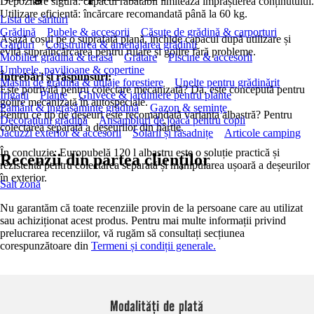
Depozitare sigură: capacul rabatabil limitează împrăștierea conținutului.
Utilizare eficientă: încărcare recomandată până la 60 kg.
Lista de sărituri
Grădină
Pubele & accesorii
Căsuţe de grădină & carporturi
Așază coșul pe o suprafață plană, închide capacul după utilizare și
Garduri
Construirea & amenajarea grădinii
evită supraîncărcarea pentru rulare și golire fără probleme.
Mobilier grădină & terasă
Grătare
Piscine & accesorii
Umbrele, pavilioane & copertine
Întrebări și răspunsuri:
Mașini de grădină & utilaje forestiere
Unelte pentru grădinărit
Este potrivită pentru colectare mecanizată? Da, este concepută pentru
Irigații
Plante
Ghivece & jardiniere pentru plante
golire mecanizată în autospeciale.
Pământ & îngrășăminte grădină
Gazon & seminţe
Pentru ce tip de deșeuri este recomandată varianta albastră? Pentru
Decoraţiuni grădină
Ansambluri de joacă pentru copii
colectarea separată a deșeurilor din hârtie.
Jacuzzi exterior & accesorii
Solarii și răsadnițe
Articole camping
În concluzie: Europubelă 120 l albastru este o soluție practică și
Recenzii din partea clienților
rezistentă pentru colectarea separată și manipularea ușoară a deșeurilor
în exterior.
Salt zonă
Nu garantăm că toate recenziile provin de la persoane care au utilizat
sau achiziționat acest produs. Pentru mai multe informații privind
prelucrarea recenziilor, vă rugăm să consultați secțiunea
corespunzătoare din
Termeni și condiții generale.
Modalități de plată