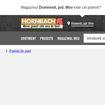
Magazinul
Domnesti, jud. Ilfov
este cel potrivit?
Domnesti, jud. Ilfov
SORTIMENT
PROIECTE
MAGAZINUL MEU
Pagină de start