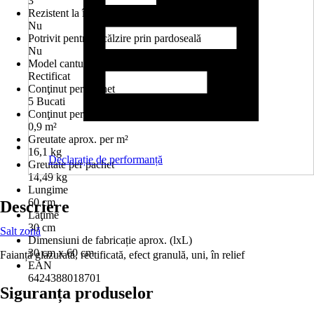
3
Rezistent la îngheţ
Nu
Potrivit pentru încălzire prin pardoseală
Nu
Model canturi
Rectificat
Conţinut per pachet
5 Bucati
Conţinut per pachet pentru
0,9 m²
Greutate aprox. per m²
16,1 kg
Declarație de performanță
Greutate per pachet
14,49 kg
Lungime
60 cm
Descriere
Lăţime
30 cm
Salt zonă
Dimensiuni de fabricație aprox. (lxL)
30 cm x 60 cm
Faianță glazurată, rectificată, efect granulă, uni, în relief
EAN
6424388018701
Siguranța produselor