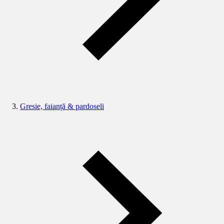
Gresie, faianță & pardoseli