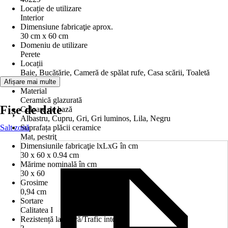
Locație de utilizare
Interior
Dimensiune fabricaţie aprox.
30 cm x 60 cm
Domeniu de utilizare
Perete
Locații
Baie, Bucătărie, Cameră de spălat rufe, Casa scării, Toaletă
oaspeți
Afișare mai multe
Material
Ceramică glazurată
Fișe de date
Culoare de bază
Albastru, Cupru, Gri, Gri luminos, Lila, Negru
Salt zonă
Suprafața plăcii ceramice
Mat, pestriţ
Dimensiunile fabricaţie lxLxG în cm
30 x 60 x 0.94 cm
Mărime nominală în cm
30 x 60
Grosime
0,94 cm
Sortare
Calitatea I
Rezistență la uzură/Trafic intens