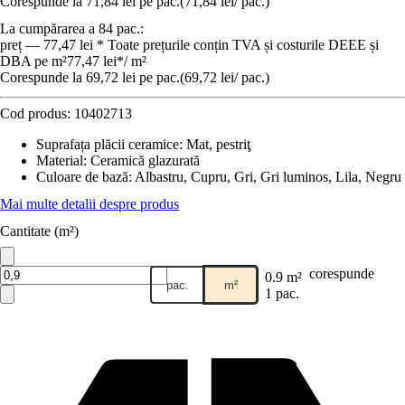
Corespunde la 71,84 lei pe pac.
(
71,84 lei
/
pac.
)
La cumpărarea a 84 pac.:
preț — 77,47 lei * Toate prețurile conțin TVA și costurile DEEE și
DBA pe m²
77,47 lei
*
/
m²
Corespunde la 69,72 lei pe pac.
(
69,72 lei
/
pac.
)
Cod produs:
10402713
Suprafața plăcii ceramice
:
Mat, pestriţ
Material
:
Ceramică glazurată
Culoare de bază
:
Albastru, Cupru, Gri, Gri luminos, Lila, Negru
Mai multe detalii despre produs
Cantitate (m²)
corespunde
0.9 m²
pac.
m²
1 pac.