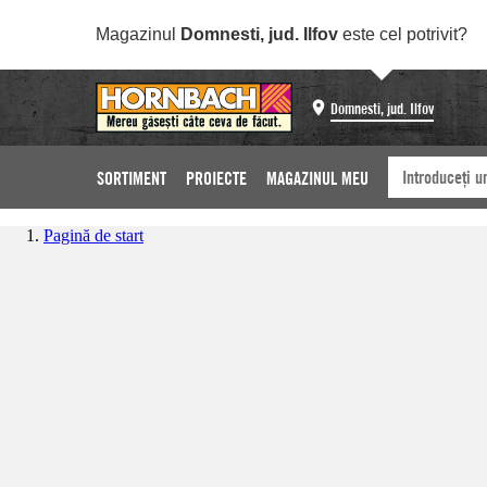
Magazinul
Domnesti, jud. Ilfov
este cel potrivit?
Domnesti, jud. Ilfov
SORTIMENT
PROIECTE
MAGAZINUL MEU
Pagină de start