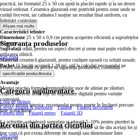
practică, iar formatul 25 x 50 cm ajută la placări rapide și la un desen
vizual ordonat. Ceramica glazurată este potrivită pentru zone unde se
curăță frecvent, iar calitatea I susține un rezultat final uniform, cu
îmbinări controlate.
Afișare mai multe
Caracteristici tehnice
Dimensiune
25 x 50 x 0,9 cm pentru acoperire eficientă a suprafețelor
Siguranța produselor
de perete.
Suprafață
mată, pentru un aspect discret și urme mai puțin vizibile în
utilizarea zilnică.
Salt zonă
Material
ceramică glazurată, pentru curățare ușoară cu soluții uzuale.
Pachet
11 bucăți acoperă 1,38 m², util la calculul necesarului pe
Pentru informații cu privire la siguranța produselor, consultați
proiect.
.
specificațiile producătorului
Avantaje
Montaj practic: format dreptunghiular ușor de aliniat pe rânduri.
Categorii suplimentare
Aspect coerent: două fețe de imprimare digitală pentru variație
controlată.
Lista de sărituri
Potrivit pentru interior: recomandat pentru perete în încăperi precum
Gresie, faianță & pardoseli
Faianţă
Faianță decorativă
baie și bucătărie.
Faianță albă
Faianță metro
Faianță 3D
La achiziție, calculează suprafața și adaugă 5–10% pentru pierderi la
Recenzii din partea clienților
tăiere. Verifică înainte de montaj ca toate cutiile să fie din același lot și
ține cont că pot exista diferențe de nuanță sau dimensiune între
Salt zonă
producții.