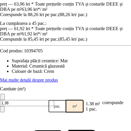
preț — 63,96 lei * Toate prețurile conțin TVA și costurile DEEE și
DBA pe m²
63,96 lei
*
/
m²
Corespunde la 88,26 lei pe pac.
(
88,26 lei
/
pac.
)
La cumpărarea a 45 pac.:
preț — 61,92 lei * Toate prețurile conțin TVA și costurile DEEE și
DBA pe m²
61,92 lei
*
/
m²
Corespunde la 85,45 lei pe pac.
(
85,45 lei
/
pac.
)
Cod produs:
10394705
Suprafața plăcii ceramice
:
Mat
Material
:
Ceramică glazurată
Culoare de bază
:
Crem
Mai multe detalii despre produs
Cantitate (m²)
corespunde
1.38 m²
pac.
m²
1 pac.