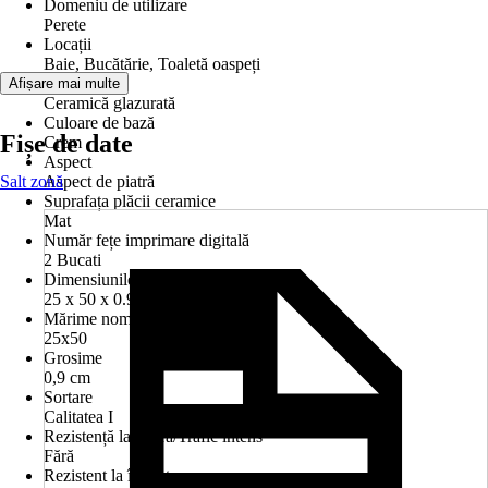
Domeniu de utilizare
Perete
Locații
Baie, Bucătărie, Toaletă oaspeți
Material
Afișare mai multe
Ceramică glazurată
Culoare de bază
Fișe de date
Crem
Aspect
Salt zonă
Aspect de piatră
Suprafața plăcii ceramice
Mat
Număr fețe imprimare digitală
2 Bucati
Dimensiunile fabricaţie lxLxG în cm
25 x 50 x 0.9 cm
Mărime nominală în cm
25x50
Grosime
0,9 cm
Sortare
Calitatea I
Rezistență la uzură/Trafic intens
Fără
Rezistent la îngheţ