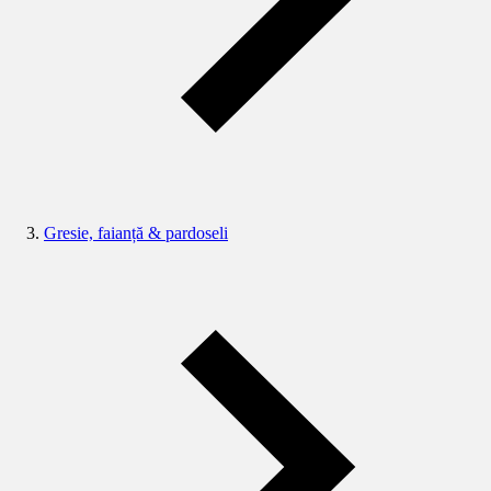
Gresie, faianță & pardoseli