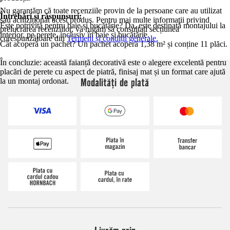
Nu garantăm că toate recenziile provin de la persoane care au utilizat
Întrebări și răspunsuri:
sau achiziționat acest produs. Pentru mai multe informații privind
Este potrivită pentru baie și bucătărie? Da, este destinată montajului la
prelucrarea recenziilor, vă rugăm să consultați secțiunea
interior, pe perete, inclusiv în baie și bucătărie.
corespunzătoare din
Termeni și condiții generale.
Cât acoperă un pachet? Un pachet acoperă 1,38 m² și conține 11 plăci.
În concluzie: această faianță decorativă este o alegere excelentă pentru
placări de perete cu aspect de piatră, finisaj mat și un format care ajută
Modalități de plată
la un montaj ordonat.