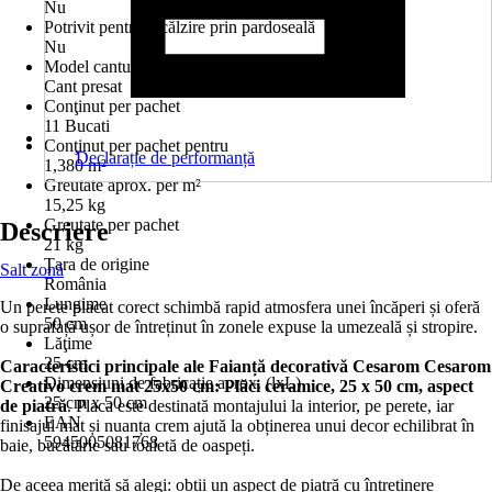
Nu
Potrivit pentru încălzire prin pardoseală
Nu
Model canturi
Cant presat
Conţinut per pachet
11 Bucati
Conţinut per pachet pentru
Declarație de performanță
1,380 m²
Greutate aprox. per m²
15,25 kg
Greutate per pachet
Descriere
21 kg
Ţara de origine
Salt zonă
România
Lungime
Un perete placat corect schimbă rapid atmosfera unei încăperi și oferă
50 cm
o suprafață ușor de întreținut în zonele expuse la umezeală și stropire.
Lăţime
25 cm
Caracteristici principale ale Faianță decorativă Cesarom Cesarom
Dimensiuni de fabricație aprox. (lxL)
Creativo crem mat 25x50 cm: Plăci ceramice, 25 x 50 cm, aspect
25 cm x 50 cm
de piatră
. Placa este destinată montajului la interior, pe perete, iar
EAN
finisajul mat și nuanța crem ajută la obținerea unui decor echilibrat în
5945005081768
baie, bucătărie sau toaletă de oaspeți.
De aceea merită să alegi: obții un aspect de piatră cu întreținere