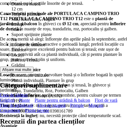
completează rapid spațiile însorite de pe terasă.
Diametru mască
12 cm
Caracteristici principale ale PORTULACA CAMPINO TRIO
Timp de plantare
T12
PORTULACA CAMPINO TRIO T12
este o
plantă de
Mai, Iunie, Iulie, August
jardinieră şi balcon
în ghiveci cu
Ø 12 cm
, apreciată pentru
înflorire
Locaţie
de durată
în nuanțe de roșu, trandafiriu, roz, portocaliu și galben.
Soare
Suport sprijinire plante
De aceea merită să alegi: înflorește din aprilie până în septembrie, astfel
Nu
încât jardinierele rămân atractive o perioadă lungă; preferă locațiile cu
Locație de utilizare
soare, fiind o alegere excelentă pentru balcon și terasă; este ușor de
Exterior
întreținut, potrivită atât ca plantă individuală, cât și pentru plantare în
Locații
grup, pentru un efect plin și uniform.
Balcon, Terasă
Grădini
Caracteristici tehnice
Afișare mai multe
Balcon
Locație
: soare, pentru o dezvoltare bună și o înflorire bogată în spații
Domeniu de utilizare
luminoase.
Plantă individuală, Plantare în grup
Categorii suplimentare
Utilizare
: exterior, ideală pentru balcon și terasă, în ghivece și
Culoare floare
jardiniere.
Roşu, Trandafiriu, Roz, Portocaliu, Galben
Perioadă de înflorire
Lista de sărituri
: aprilie–septembrie, pentru culoare pe termen
Cod scurt de produs (AKN)
lung.
Grădină
Plante
Plante pentru grădină & balcon
Flori de vară
FHS9
Timp de plantare
Flori de primăvară
: mai–august, pentru completarea rapidă a
Flori de toamnă
Primule
Muşcate
EAN
aranjamentelor.
Crizanteme
Plante perene
2007007328494, 9010398161789
Rezistență la îngheț
: nu, necesită protecție când temperaturile scad.
Recenzii din partea clienților
Avantaje