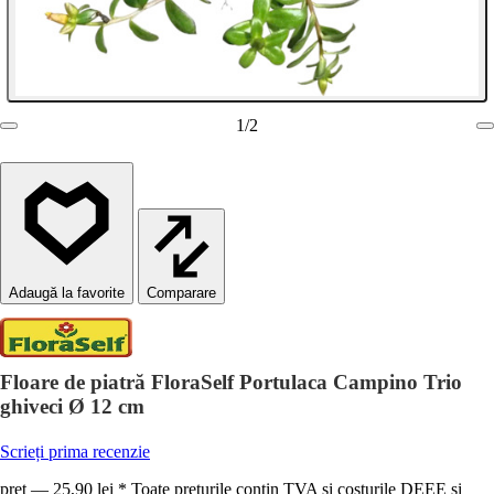
1
/
2
Comparare
Floare de piatră FloraSelf Portulaca Campino Trio
ghiveci Ø 12 cm
Scrieți prima recenzie
preț — 25,90 lei * Toate prețurile conțin TVA și costurile DEEE și