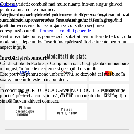
Culoare variată: combină mai multe nuanțe într-un singur ghiveci,
Salt zonă
pentru aranjamente dinamice.
Nu garantăm că toate recenziile provin de la persoane care au utilizat
Întreținere ușoară: potrivită pentru ritmuri diferite de îngrijire.
sau achiziționat acest produs. Pentru mai multe informații privind
Flexibilitate la plantare: arată bine atât singură, cât și în grup, în
prelucrarea recenziilor, vă rugăm să consultați secțiunea
jardiniere.
corespunzătoare din
Termeni și condiții generale.
Pentru rezultate bune, plantează în substrat pentru flori de balcon, udă
moderat și alege un loc însorit; îndepărtează florile trecute pentru un
aspect îngrijit.
Modalități de plată
Întrebări și răspunsuri:
Când pot planta Portulaca Campino Trio? O poți planta din mai până
în august, în funcție de vreme și de spațiul disponibil.
Este potrivită pentru zone umbrite? Nu, se dezvoltă cel mai bine în
soare, unde înflorește mai abundent.
În concluzie: PORTULACA CAMPINO TRIO T12 este o soluție
practică pentru balcon și terasă, oferind culoare de durată și îngrijire
simplă într-un ghiveci compact.