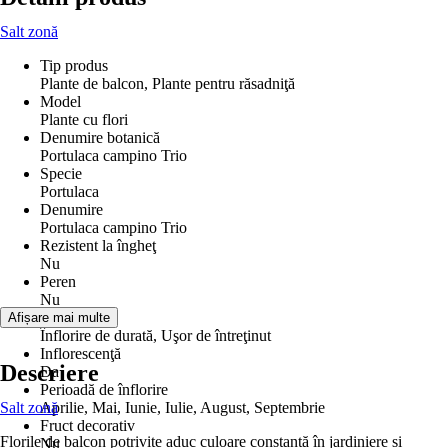
Salt zonă
Tip produs
Plante de balcon, Plante pentru răsadniţă
Model
Plante cu flori
Denumire botanică
Portulaca campino Trio
Specie
Portulaca
Denumire
Portulaca campino Trio
Rezistent la îngheţ
Nu
Peren
Nu
Proprietăţi
Afișare mai multe
Înflorire de durată, Uşor de întreţinut
Inflorescenţă
Descriere
Da
Perioadă de înflorire
Salt zonă
Aprilie, Mai, Iunie, Iulie, August, Septembrie
Fruct decorativ
Florile de balcon potrivite aduc culoare constantă în jardiniere și
Nu