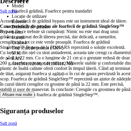
Descriere
Foarfecă
Model
Salt zonă
Foarfecă grădină, Foarfece pentru trandafiri
Locație de utilizare
Această foarfecă de grădină bypass este un instrument ideal de tăiere.
Exterior
Caracteristicile de produs ale foarfecii de grădină SingleStep™
Domeniu de utilizare
Bypass
De ce trebuie să cumpărați: Nimic nu este mai drag unui
Lemn
grădinar pasionat decât tăierea precisă, dar delicată, a ramurilor,
Locații
crengilor și a tot ce este verde proaspăt. Foarfeca de grădină
Grădină
SingleStep™ Bypass de la FISKARS reprezintă o soluție excelentă.
Cod scurt de produs (AKN)
Cu lama sa din oțel cu strat antiaderent, aceasta taie crengi cu diametrul
57JC
de până la 22 mm. Cu o lungime de 21 cm și o greutate redusă de doar
EAN
200 g, foarfeca este ușor de utilizat. Mânerele stabile și confortabile din
6411501112606, 6411501112705
plastic de înaltă calitate oferă confort în timpul tăierii. Când ați terminat
de tăiat, asigurați foarfeca și agățați-o în cui de gaura prevăzută în acest
scop. Foarfeca de grădină SingleStep™ reprezintă un ajutor de nădejde
în cazul tăierii crengilor cu grosime de până la 22 mm. Este precisă,
stabilă și ușor de manevrat. În concluzie: Crengile cu grosimea de până
la 22 mm se taie cu foarfeca de grădină SingleStep™.
Afișare mai multe
Siguranța produselor
Salt zonă