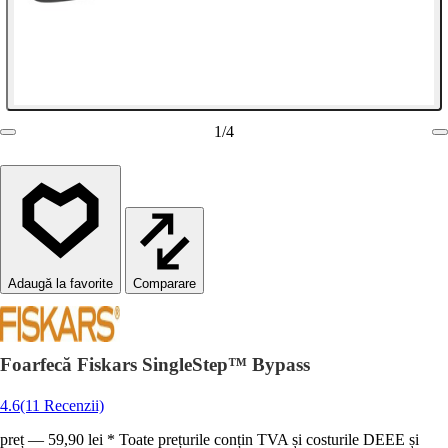
1
/
4
Comparare
Foarfecă Fiskars SingleStep™ Bypass
4.6
(11 Recenzii)
preț — 59,90 lei * Toate prețurile conțin TVA și costurile DEEE și