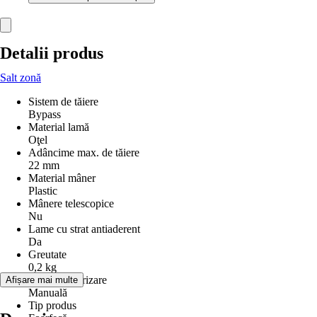
Detalii produs
Salt zonă
Sistem de tăiere
Bypass
Material lamă
Oţel
Adâncime max. de tăiere
22 mm
Material mâner
Plastic
Mânere telescopice
Nu
Lame cu strat antiaderent
Da
Greutate
0,2 kg
Tip de motorizare
Afișare mai multe
Manuală
Tip produs