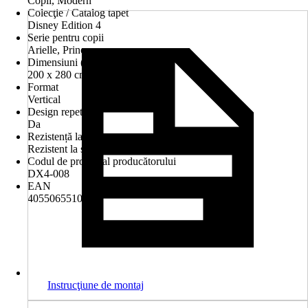
Copii, Modern
Colecţie / Catalog tapet
Disney Edition 4
Serie pentru copii
Arielle, Princess
Dimensiuni (l x î)
200 x 280 cm
Format
Vertical
Design repetitiv
Da
Rezistență la spălare
Rezistent la spălare
Codul de produs al producătorului
DX4-008
EAN
4055065510137
Instrucţiune de montaj