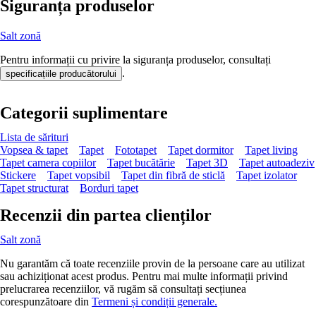
Siguranța produselor
Salt zonă
Pentru informații cu privire la siguranța produselor, consultați
.
specificațiile producătorului
Categorii suplimentare
Lista de sărituri
Vopsea & tapet
Tapet
Fototapet
Tapet dormitor
Tapet living
Tapet camera copiilor
Tapet bucătărie
Tapet 3D
Tapet autoadeziv
Stickere
Tapet vopsibil
Tapet din fibră de sticlă
Tapet izolator
Tapet structurat
Borduri tapet
Recenzii din partea clienților
Salt zonă
Nu garantăm că toate recenziile provin de la persoane care au utilizat
sau achiziționat acest produs. Pentru mai multe informații privind
prelucrarea recenziilor, vă rugăm să consultați secțiunea
corespunzătoare din
Termeni și condiții generale.