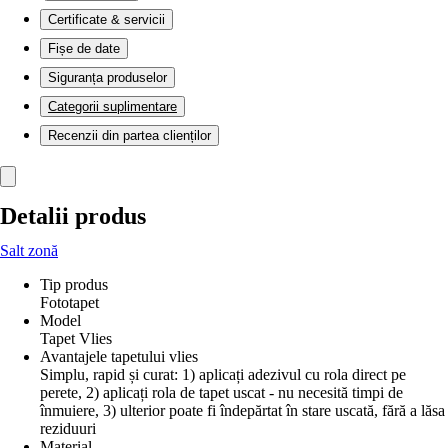
Certificate & servicii
Fișe de date
Siguranța produselor
Categorii suplimentare
Recenzii din partea clienților
Detalii produs
Salt zonă
Tip produs
Fototapet
Model
Tapet Vlies
Avantajele tapetului vlies
Simplu, rapid și curat: 1) aplicați adezivul cu rola direct pe
perete, 2) aplicați rola de tapet uscat - nu necesită timpi de
înmuiere, 3) ulterior poate fi îndepărtat în stare uscată, fără a lăsa
reziduuri
Material