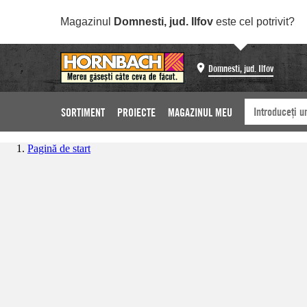
Magazinul
Domnesti, jud. Ilfov
este cel potrivit?
Domnesti, jud. Ilfov
SORTIMENT
PROIECTE
MAGAZINUL MEU
Pagină de start