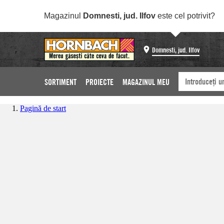
Magazinul
Domnesti, jud. Ilfov
este cel potrivit?
Domnesti, jud. Ilfov
SORTIMENT
PROIECTE
MAGAZINUL MEU
Pagină de start