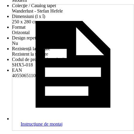
Modern
Colecţie / Catalog tapet
Wanderlust - Stefan Hefele
Dimensiuni (l x î)
250 x 280 cm
Format
Orizontal
Design repetitiv
Nu
Rezistență la spălare
Rezistent la spălare
Codul de produs al producătorului
SHX5-018
EAN
4055065110993
Instrucţiune de montaj