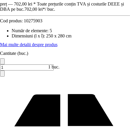
preț — 702,00 lei * Toate prețurile conțin TVA și costurile DEEE și
DBA pe buc.
702,00 lei
*
/
buc.
Cod produs:
10275903
Număr de elemente
:
5
Dimensiuni (l x î)
:
250 x 280 cm
Mai multe detalii despre produs
Cantitate (buc.)
1 buc.