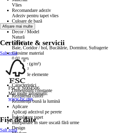
Vlies
Recomandare adeziv
Adeziv pentru tapet vlies
Culoare de bază
Alb
Afișare mai multe
Decor / Model
Natură
Certificate & servicii
Locații
Baie, Coridor / hol, Bucătărie, Dormitor, Sufragerie
Salt zonă
Grosime material
0,01 mm
Greutate (g/m²)
175 g/m²
Număr de elemente
5
Caracteristici
FSC® N004506
Dimensiuni constante
Mai multe informații:
Rezistență culori
www.fsc.org
Rezistență bună la lumină
Aplicare
Aplicaţi adezivul pe perete
Îndepărtare tapet
Fișe de date
Îndepărtare în stare uscată fără urme
Design
Salt zonă