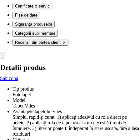
Certificate & servicii
Fișe de date
Siguranța produselor
Categorii suplimentare
Recenzii din partea clienților
Detalii produs
Salt zonă
Tip produs
Fototapet
Model
Tapet Vlies
Avantajele tapetului vlies
Simplu, rapid și curat: 1) aplicați adezivul cu rola direct pe
perete, 2) aplicați rola de tapet uscat - nu necesită timpi de
înmuiere, 3) ulterior poate fi îndepărtat în stare uscată, fără a lăsa
reziduuri
Material