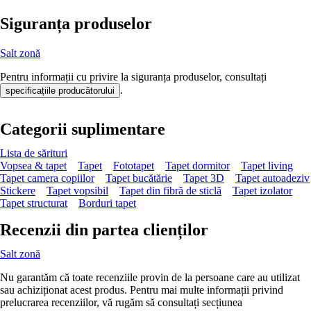
Siguranța produselor
Salt zonă
Pentru informații cu privire la siguranța produselor, consultați
.
specificațiile producătorului
Categorii suplimentare
Lista de sărituri
Vopsea & tapet
Tapet
Fototapet
Tapet dormitor
Tapet living
Tapet camera copiilor
Tapet bucătărie
Tapet 3D
Tapet autoadeziv
Stickere
Tapet vopsibil
Tapet din fibră de sticlă
Tapet izolator
Tapet structurat
Borduri tapet
Recenzii din partea clienților
Salt zonă
Nu garantăm că toate recenziile provin de la persoane care au utilizat
sau achiziționat acest produs. Pentru mai multe informații privind
prelucrarea recenziilor, vă rugăm să consultați secțiunea