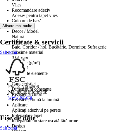
Vlies
Recomandare adeziv
Adeziv pentru tapet vlies
Culoare de bază
Alb
Afișare mai multe
Decor / Model
Natură
Certificate & servicii
Locații
Baie, Coridor / hol, Bucătărie, Dormitor, Sufragerie
Salt zonă
Grosime material
0,01 mm
Greutate (g/m²)
175 g/m²
Număr de elemente
9
Caracteristici
FSC® N004506
Dimensiuni constante
Mai multe informații:
Rezistență culori
www.fsc.org
Rezistență bună la lumină
Aplicare
Aplicaţi adezivul pe perete
Îndepărtare tapet
Fișe de date
Îndepărtare în stare uscată fără urme
Design
Salt zonă