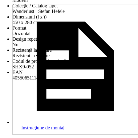
Modern
Colecţie / Catalog tapet
Wanderlust - Stefan Hefele
Dimensiuni (l x î)
450 x 280 cm
Format
Orizontal
Design repetitiv
Nu
Rezistență la spălare
Rezistent la spălare
Codul de produs al producătorului
SHX9-052
EAN
4055065111488
Instrucţiune de montaj