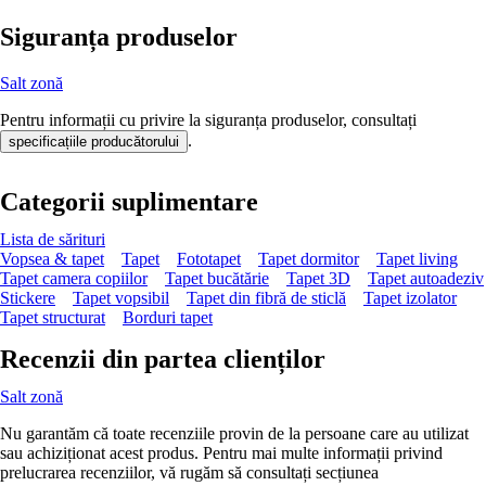
Siguranța produselor
Salt zonă
Pentru informații cu privire la siguranța produselor, consultați
.
specificațiile producătorului
Categorii suplimentare
Lista de sărituri
Vopsea & tapet
Tapet
Fototapet
Tapet dormitor
Tapet living
Tapet camera copiilor
Tapet bucătărie
Tapet 3D
Tapet autoadeziv
Stickere
Tapet vopsibil
Tapet din fibră de sticlă
Tapet izolator
Tapet structurat
Borduri tapet
Recenzii din partea clienților
Salt zonă
Nu garantăm că toate recenziile provin de la persoane care au utilizat
sau achiziționat acest produs. Pentru mai multe informații privind
prelucrarea recenziilor, vă rugăm să consultați secțiunea