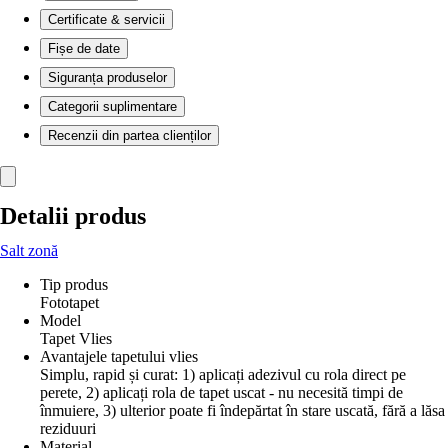
Certificate & servicii
Fișe de date
Siguranța produselor
Categorii suplimentare
Recenzii din partea clienților
Detalii produs
Salt zonă
Tip produs
Fototapet
Model
Tapet Vlies
Avantajele tapetului vlies
Simplu, rapid și curat: 1) aplicați adezivul cu rola direct pe
perete, 2) aplicați rola de tapet uscat - nu necesită timpi de
înmuiere, 3) ulterior poate fi îndepărtat în stare uscată, fără a lăsa
reziduuri
Material