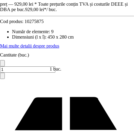
preț — 929,00 lei * Toate prețurile conțin TVA și costurile DEEE și
DBA pe buc.
929,00 lei
*
/
buc.
Cod produs:
10275875
Număr de elemente
:
9
Dimensiuni (l x î)
:
450 x 280 cm
Mai multe detalii despre produs
Cantitate (buc.)
1 buc.