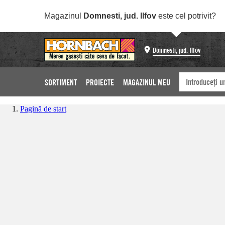
Magazinul
Domnesti, jud. Ilfov
este cel potrivit?
Domnesti, jud. Ilfov
SORTIMENT
PROIECTE
MAGAZINUL MEU
Pagină de start