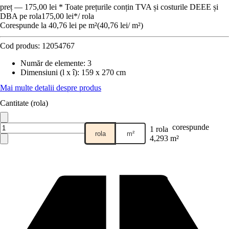
preț — 175,00 lei * Toate prețurile conțin TVA și costurile DEEE și
DBA pe rola
175,00 lei
*
/
rola
Corespunde la 40,76 lei pe m²
(
40,76 lei
/
m²
)
Cod produs:
12054767
Număr de elemente
:
3
Dimensiuni (l x î)
:
159 x 270 cm
Mai multe detalii despre produs
Cantitate (rola)
corespunde
1 rola
rola
m²
4,293 m²