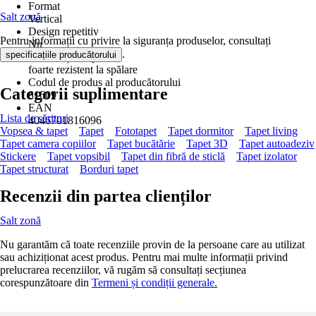
Format
Salt zonă
Vertical
Design repetitiv
Pentru informații cu privire la siguranța produselor, consultați
Nu
.
specificațiile producătorului
Rezistență la spălare
foarte rezistent la spălare
Codul de produs al producătorului
Categorii suplimentare
81609
EAN
Lista de sărituri
4046701816096
Vopsea & tapet
Tapet
Fototapet
Tapet dormitor
Tapet living
Tapet camera copiilor
Tapet bucătărie
Tapet 3D
Tapet autoadeziv
Stickere
Tapet vopsibil
Tapet din fibră de sticlă
Tapet izolator
Tapet structurat
Borduri tapet
Recenzii din partea clienților
Salt zonă
Nu garantăm că toate recenziile provin de la persoane care au utilizat
sau achiziționat acest produs. Pentru mai multe informații privind
prelucrarea recenziilor, vă rugăm să consultați secțiunea
corespunzătoare din
Termeni și condiții generale.