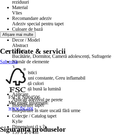
reziduuri
Material
Vlies
Recomandare adeziv
Adeziv special pentru tapet
Culoare de bază
Alb, Bej
Afișare mai multe
Decor / Model
Abstract
Certificate & servicii
Locații
Bucătărie, Dormitor, Cameră adolescenți, Sufragerie
Salt zonă
Număr de elemente
3
Caracteristici
Dimensiuni constante, Greu inflamabil
Rezistență culori
Rezistență bună la lumină
Aplicare
FSC® N004506
Aplicaţi adezivul pe perete
Mai multe informații:
Îndepărtare tapet
www.fsc.org
Îndepărtare în stare uscată fără urme
Colecţie / Catalog tapet
Kylie
Dimensiuni (l x î)
Siguranța produselor
159 x 270 cm