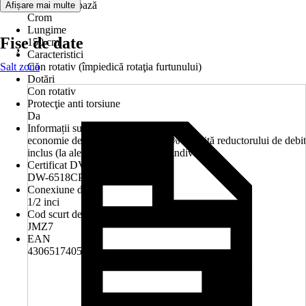
Culoare de bază
Afișare mai multe
Crom
Lungime
Fișe de date
150 cm
Caracteristici
Salt zonă
Con rotativ (împiedică rotaţia furtunului)
Dotări
Con rotativ
Protecţie anti torsiune
Da
Informații suplimentare
economie de apă de aprox. 50-70% datorită reductorului de debit
inclus (la alegere, se poate utiliza individual)
Certificat DVGW
DW-6518CP0386
Conexiune duş
1/2 inci
Cod scurt de produs (AKN)
JMZ7
EAN
4306517405151