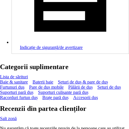
Indicație de siguranță/de avertizare
Categorii suplimentare
Lista de sărituri
Baie & sanitare
Baterii baie
Seturi de duș & pare de duș
Furtunuri duş
Pare de duș mobile
Pălării de duș
Seturi de duș
Suporturi pară duș
Suporturi culisante pară duș
Racorduri furtun duș
Brațe pară duș
Accesorii duş
Recenzii din partea clienților
Salt zonă
Nu garantăm că toate recenziile provin de la persoane care au utilizat