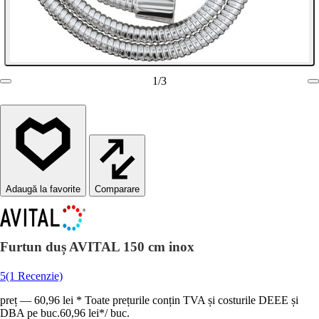
1
/
3
Comparare
Furtun duș AVITAL 150 cm inox
5
(1 Recenzie)
preț — 60,96 lei * Toate prețurile conțin TVA și costurile DEEE și
DBA pe buc.
60,96 lei
*
/
buc.