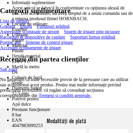
Informații suplimentare
Acest articol se fabrică în conformitate cu opțiunea aleasă de
Categorii suplimentare
dvs. Din acest motiv, nu aveți dreptul de a anula comanda sau de
a returna produsul firmei HORNBACH.
Lista de sărituri
Locație de utilizare
Grădină
Irigații
Furtunuri grădină
Exterior
Aspersoare și pistoale de stropit
Sistem de irigare prin picurare
Utilizare
Racorduri & dispozitive de cuplare
Suporturi furtun grădină
Irigare
Pompe apă
Sisteme de control irigare
Material
Accesorii echipamente de irigare
Plastic
Detalii material
Recenzii din partea clienților
Erst-PVC
Marfă la metru
Salt zonă
Da
Culoare de bază
Nu garantăm că toate recenziile provin de la persoane care au utilizat
Verde
sau achiziționat acest produs. Pentru mai multe informații privind
Diametru furtun
prelucrarea recenziilor, vă rugăm să consultați secțiunea
12,5 mm
corespunzătoare din
Termeni și condiții generale.
Potrivit pentru
Apă dulce
Presiune funcţionare
8 bar
Modalități de plată
EAN
4047883099253