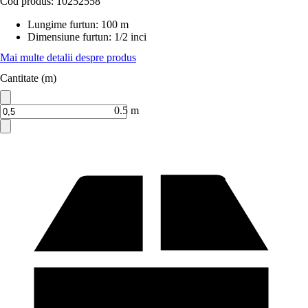
Cod produs:
10252558
Lungime furtun
:
100 m
Dimensiune furtun
:
1/2 inci
Mai multe detalii despre produs
Cantitate (m)
0.5 m