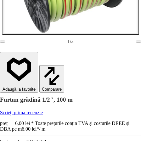
1
/
2
Comparare
Furtun grădină 1/2", 100 m
Scrieți prima recenzie
preț — 6,00 lei * Toate prețurile conțin TVA și costurile DEEE și
DBA pe m
6,00 lei
*
/
m